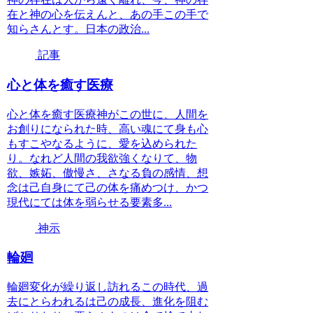
在と神の心を伝えんと、あの手この手で
知らさんとす。日本の政治...
記事
心と体を癒す医療
心と体を癒す医療神がこの世に、人間を
お創りになられた時、高い魂にて身も心
もすこやなるように、愛を込められた
り。なれど人間の我欲強くなりて、物
欲、嫉妬、傲慢さ、さなる負の感情、想
念は己自身にて己の体を痛めつけ、かつ
現代にては体を弱らせる要素多...
神示
輪廻
輪廻変化が繰り返し訪れるこの時代、過
去にとらわれるは己の成長、進化を阻む