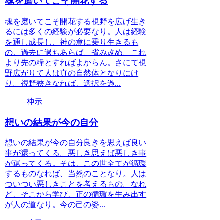
魂を磨いてこそ開花する
魂を磨いてこそ開花する視野を広げ生き
るには多くの経験が必要なり。人は経験
を通し成長し、神の意に乗り生きるも
の。過去に過ちあらば、省み改め、これ
より先の糧とすればよからん。さにて視
野広がりて人は真の自然体となりにけ
り。視野狭きなれば、選択を過...
神示
想いの結果が今の自分
想いの結果が今の自分良きを思えば良い
事が還ってくる。悪しき思えば悪しき事
が還ってくる。そは、この世全てが循環
するものなれば、当然のことなり。人は
ついつい悪しきことを考えるもの。なれ
ど、そこから学び、正の循環を生み出す
が人の道なり。今の己の姿...