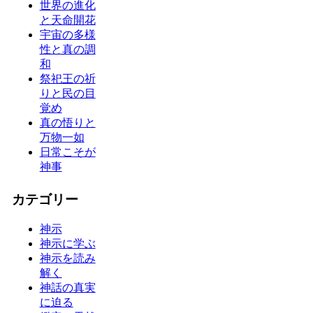
世界の進化
と天命開花
宇宙の多様
性と真の調
和
祭祀王の祈
りと民の目
覚め
真の悟りと
万物一如
日常こそが
神事
カテゴリー
神示
神示に学ぶ
神示を読み
解く
神話の真実
に迫る