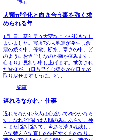
神示
人類が浄化と向き合う事を強く求
められる年
1月1日、新年早々大変なことが起きてし
まいました。震度7の大地震が発生し余
震の続く中、停電、断水、寒さの中、ど
のようにお過ごしなのか胸が痛みます。
心よりお見舞い申し上げます。被災され
た皆様が、1日も早く心穏やかな日々が
取り戻せますように。ど...
記事
遅れるなかれ・仕事
遅れるなかれ今人は心迷いて穏やかなら
ず。なれど悩むは人間のみにあらず。神
もまた悩み悩みて、今ある清き魂残し、
立て替え立て直しの決断するものなり。
神の存在は人から遠く離れ、今、神の存