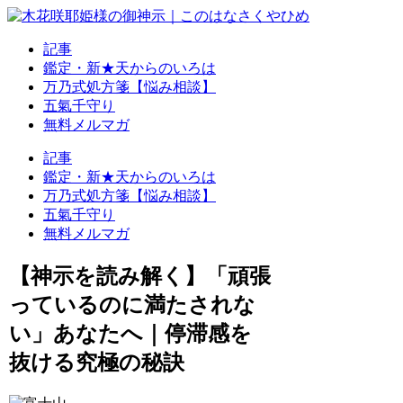
記事
鑑定・新★天からのいろは
万乃式処方箋【悩み相談】
五氣千守り
無料メルマガ
記事
鑑定・新★天からのいろは
万乃式処方箋【悩み相談】
五氣千守り
無料メルマガ
【神示を読み解く】「頑張
っているのに満たされな
い」あなたへ｜停滞感を
抜ける究極の秘訣