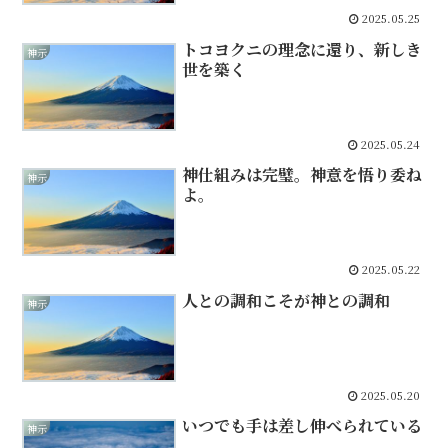
2025.05.25
トコヨクニの理念に還り、新しき
神示
世を築く
2025.05.24
神仕組みは完璧。神意を悟り委ね
神示
よ。
2025.05.22
人との調和こそが神との調和
神示
2025.05.20
いつでも手は差し伸べられている
神示