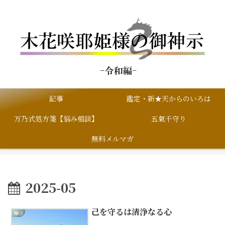
記事
鑑定・新★天からのいろは
万乃式処方箋【悩み相談】
五氣千守り
無料メルマガ
2025-05
己を守るは清浄なる心
神示