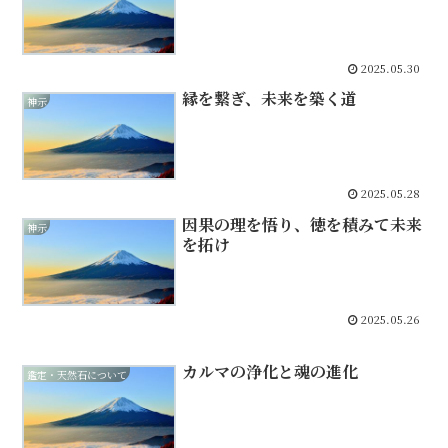
2025.05.30
縁を繋ぎ、未来を築く道
神示
2025.05.28
因果の理を悟り、徳を積みて未来
神示
を拓け
2025.05.26
カルマの浄化と魂の進化
鑑定・天然石について