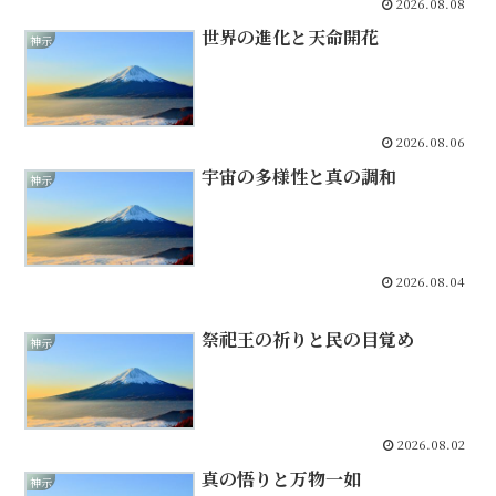
2026.08.08
世界の進化と天命開花
神示
2026.08.06
宇宙の多様性と真の調和
神示
2026.08.04
祭祀王の祈りと民の目覚め
神示
2026.08.02
真の悟りと万物一如
神示