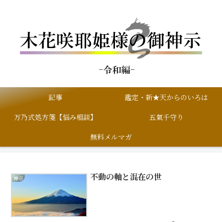
記事
鑑定・新★天からのいろは
万乃式処方箋【悩み相談】
五氣千守り
無料メルマガ
不動の軸と混在の世
神示