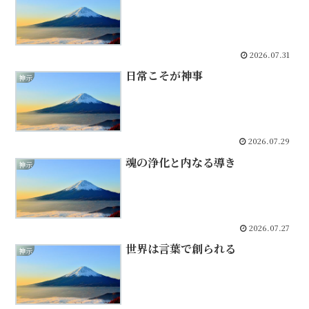
2026.07.31
日常こそが神事
神示
2026.07.29
魂の浄化と内なる導き
神示
2026.07.27
世界は言葉で創られる
神示