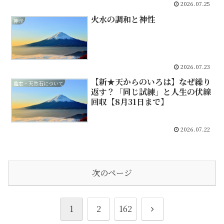
2026.07.25
火水の調和と神性
神示
2026.07.23
【新★天からのいろは】なぜ繰り
鑑定・天然石について
返す？「同じ試練」と人生の伏線
回収【8月31日まで】
2026.07.22
次のページ
次
1
2
162