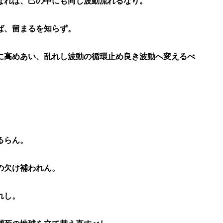
なれば、己の中にも同じ波動流れるなり。
ば、留まるを知らず。
に高めあい、乱れし波動の循環止め良き波動へ変えるべ
るらん。
の欠け補われん。
れし。