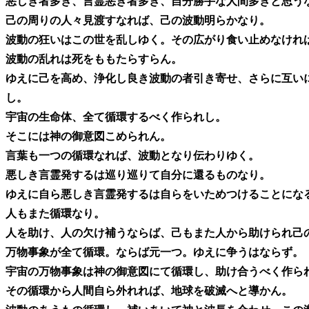
悪しき者多き、言霊悪き者多き、自分勝手な人間多きと思う
己の周りの人々見渡すなれば、己の波動明らかなり。
波動の狂いはこの世を乱しゆく。その広がり食い止めなけれ
波動の乱れは死をももたらすらん。
ゆえに己を高め、浄化し良き波動の者引き寄せ、さらに互い
し。
宇宙の生命体、全て循環するべく作られし。
そこには神の御意図こめられん。
言葉も一つの循環なれば、波動となり伝わりゆく。
悪しき言霊発するは巡り巡りて自分に還るものなり。
ゆえに自ら悪しき言霊発するは自らをいためつけることにな
人もまた循環なり。
人を助け、人の欠け補うならば、己もまた人から助けられ己
万物事象が全て循環。ならば元一つ。ゆえに争うはならず。
宇宙の万物事象は神の御意図にて循環し、助け合うべく作ら
その循環から人間自ら外れれば、地球を破滅へと導かん。