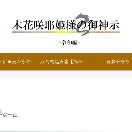
鑑定・新★天からのいろは
万乃式処方箋【悩み相談】
五氣千守り