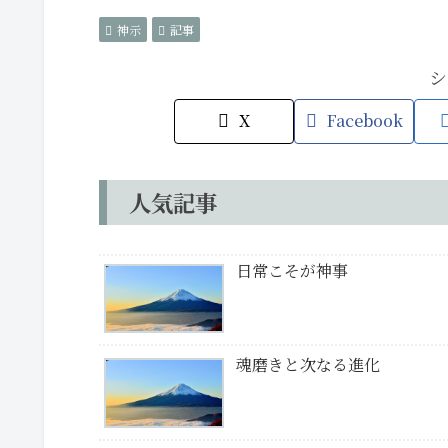
神示
記事
シ
X
Facebook
人気記事
日常こそが神事
魂磨きと次なる進化