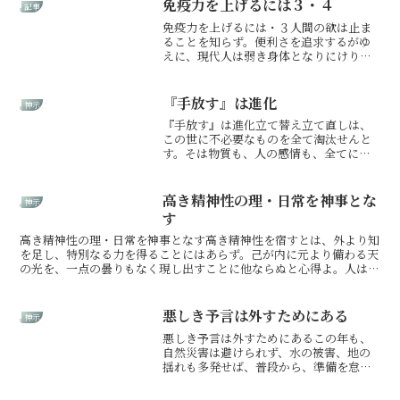
るは、さらに己の中の邪気を増やすばか
免疫力を上げるには３・４
記事
りなり。怒りを覚えし時、...
免疫力を上げるには・３人間の欲は止ま
ることを知らず。便利さを追求するがゆ
えに、現代人は弱き身体となりにけり。
火水は神なり。火と水の大切さを知るが
よけれ。火水は、人、自然を浄化せしめ
ん。電気も便利なものなれば、有難く使
『手放す』は進化
神示
えばよけれ。なれど、火が...
『手放す』は進化立て替え立て直しは、
この世に不必要なものを全て淘汰せんと
す。そは物質も、人の感情も、全てにお
いて浄化が起こらん。神は立て替え立て
直しを、人が自ら行い進めるを望まん。
なれば人は己にとりて必要なものと不必
高き精神性の理・日常を神事とな
神示
要なものを立て分けねばな...
す
高き精神性の理・日常を神事となす高き精神性を宿すとは、外より知
を足し、特別なる力を得ることにはあらず。己が内に元より備わる天
の光を、一点の曇りもなく現し出すことに他ならぬと心得よ。人は
皆、神の分け御霊を宿す器なり。その器を磨き、内なる陽を遮...
悪しき予言は外すためにある
神示
悪しき予言は外すためにあるこの年も、
自然災害は避けられず、水の被害、地の
揺れも多発せば、普段から、準備を怠る
なかれ。またこの年は火の勢いも強く火
災、火山の噴火、火にまつわる事象すべ