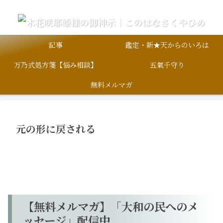
記事
鑑定・新★天からのいろは
万乃式処方箋【悩み相談】
五氣千守り
無料メルマガ
元の形に戻される
【無料メルマガ】「大和の民へのメ
ッセージ」配信中