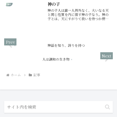
てに注意が必要なり。用心すべき年なる
神の子
神示
れど必ずや光はあり。人一...
神の子人は誰一人例外なく、大いなる天
と同じ性質を内に宿す神の子なり。神の
子とは、天にすがりて救いを待つか弱き
者にあらず。天と同じく、自らの意図を
もって現実を創り出す創造の力をその内
に持つ者なり。今、目の前に広がる現実
は、偶然によって外から与...
神話を知り、誇りを持つ
人は調和の生き物
ホーム
記事