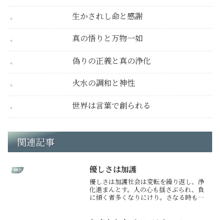
生かされし命と感謝
真の悟りと万物一如
偽りの正義と真の浄化
火水の調和と神性
世界は言葉で創られる
関連記事
優しさは加護
神示
優しさは加護社会は変転を繰り返し、浄
化進まんとす。人の心も揺さぶられ、負
に傾く者多くなりにけり。さなる時も決
して優しき心を忘れるなかれよ。ただで
さえ邪気渦巻くこの時代に、優しさ忘れ