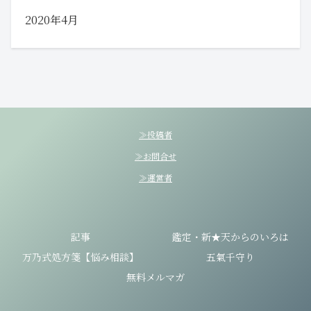
2020年4月
≫投稿者
≫お問合せ
≫運営者
記事
鑑定・新★天からのいろは
万乃式処方箋【悩み相談】
五氣千守り
無料メルマガ