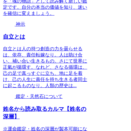
を「魂の物語」として読み解く新しい鑑
定です。自分の本当の価値を知り、迷い
を確信に変えましょう。
神示
自立とは
自立とは人の持つ創造の力を曇らせる
は、依存、責任転嫁なり。人は助け合
い、補い合い生きるもの。さにて世界に
正氣が循環す。なれど、さなる循環は、
己の足で真っすぐに立ち、地に足を着
け、己の人生に責任を持ち生きる者同士
に起こるものなり。人類の歴史は...
鑑定・天然石について
姓名から読み取るカルマ【姓名の
深層】
※運命鑑定・姓名の深層が製本可能にな