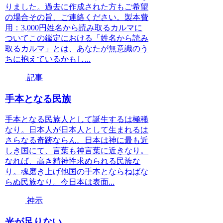
りました。過去に作成された方もご希望
の場合その旨、ご連絡ください。製本費
用：3,000円姓名から読み取るカルマに
ついてこの鑑定における「姓名から読み
取るカルマ」とは、あなたが無意識のう
ちに抱えているかもし...
記事
手本となる民族
手本となる民族人として誕生するは極稀
なり。日本人が日本人として生まれるは
さらなる奇跡ならん。日本は神に最も近
しき国にて、言葉も神言葉に近きなり。
なれば、高き精神性求められる民族な
り。魂磨き上げ他国の手本とならねばな
らぬ民族なり。今日本は表面...
神示
光が足りない