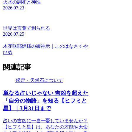
火水の調和と神性
2026.07.23
世界は言葉で創られる
2026.07.25
木花咲耶姫様の御神示｜このはなさくや
ひめ
関連記事
鑑定・天然石について
単なる占いじゃない 吉凶を超えた
「自分の物語」を知る【ヒフミと
星】｜3月31日まで
占いの吉凶に一喜一憂していませんか？
【ヒフミと星】は、あなたの才能や天命