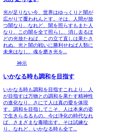
光が足りない今、世界はゆっくりと闇が
広がりて覆われんとす。そは、人間が放
つ闇なり。なれど、闇を照らすもまた人
なり。この闇を全て照らし、消し去るほ
どの光放たねば、この立て直しは果たさ
れぬ。光と闇の戦いに勝利せねば人類に
未来はなし。魂を磨き光を...
神示
いかなる時も調和を目指す
いかなる時も調和を目指すこれより、人
が目指すは万物との調和を果たす精神性
の進化なり。さにて人は真の愛を体現
す。調和を目指してこそ、人は本来の姿
で生きらるるもの。今は浄化の時代なれ
ば、さまざまな毒噴出す。そは試練な
り。なれど、いかなる時も全て...