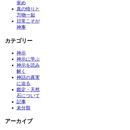
覚め
真の悟りと
万物一如
日常こそが
神事
カテゴリー
神示
神示に学ぶ
神示を読み
解く
神話の真実
に迫る
鑑定・天然
石について
記事
未分類
アーカイブ