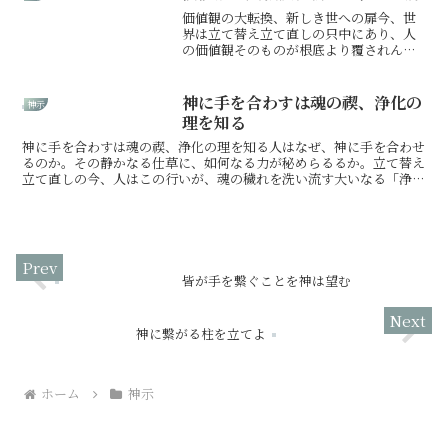
ものは、用心が必要ならん...
価値観の大転換、新しき世への扉今、世
界は立て替え立て直しの只中にあり、人
の価値観そのものが根底より覆されんと
する、大転換の時を迎えたるなり。物質
を至上とし、我欲を肥大させてきた古き
世の仕組みは、もはや限界にして、崩壊
神に手を合わすは魂の禊、浄化の
神示
の途にあることを悟るべし...
理を知る
神に手を合わすは魂の禊、浄化の理を知る人はなぜ、神に手を合わせ
るのか。その静かなる仕草に、如何なる力が秘めらるるか。立て替え
立て直しの今、人はこの行いが、魂の穢れを洗い流す大いなる「浄
化」の道であることの、その深き理を悟らねばならぬ。手を合...
皆が手を繋ぐことを神は望む
神に繋がる柱を立てよ
ホーム
神示