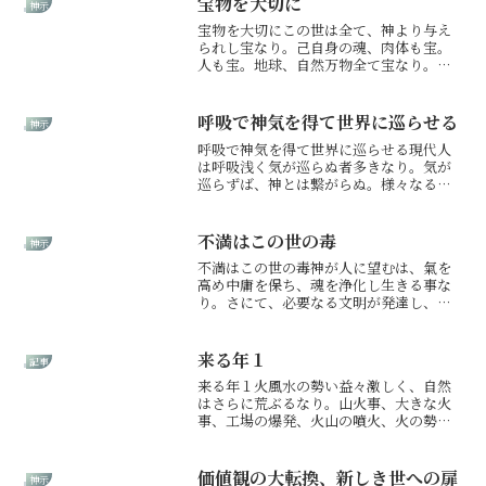
宝物を大切に
神示
宝物を大切にこの世は全て、神より与え
られし宝なり。己自身の魂、肉体も宝。
人も宝。地球、自然万物全て宝なり。人
から、地球から、宇宙から、神から多大
なる宝を授けられ生かさるるが人間。そ
に感謝はあるや。感謝捧ぐることもな
呼吸で神気を得て世界に巡らせる
神示
く、宝を傷つけるは愚かなり...
呼吸で神気を得て世界に巡らせる現代人
は呼吸浅く気が巡らぬ者多きなり。気が
巡らずば、神とは繋がらぬ。様々なる不
運のはじまりは、呼吸の浅さなり。呼吸
は空気を吸って吐くだけになく、神気も
己の体に循環させるものなれば、神への
不満はこの世の毒
神示
感謝忘れず、ゆっくり深く...
不満はこの世の毒神が人に望むは、氣を
高め中庸を保ち、魂を浄化し生きる事な
り。さにて、必要なる文明が発達し、人
が豊かに暮らすなれば、そは神の喜びと
もならん。なれど、今のままなれば、文
明は地球を汚染し傷つけ、宇宙運行にま
来る年１
記事
で悪影響を与える存在なり...
来る年１火風水の勢い益々激しく、自然
はさらに荒ぶるなり。山火事、大きな火
事、工場の爆発、火山の噴火、火の勢い
増し、水も、この年よりさらに強く、雨
少なき季節に、梅雨の如き雨降るなり土
砂崩れも増え、山の麓、崖の下に家建つ
価値観の大転換、新しき世への扉
神示