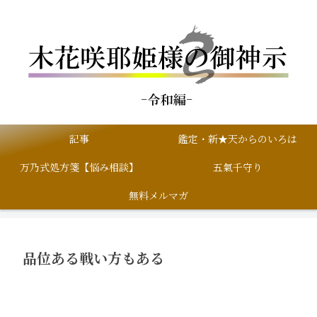
記事
鑑定・新★天からのいろは
万乃式処方箋【悩み相談】
五氣千守り
無料メルマガ
品位ある戦い方もある