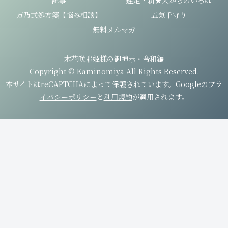
万乃式処方箋【悩み相談】
五氣千守り
無料メルマガ
木花咲耶姫様の御神示・令和編
Copyright © Kaminomiya All Rights Reserved.
本サイトはreCAPTCHAによって保護されています。Googleの
プラ
イバシーポリシー
と
利用規約
が適用されます。