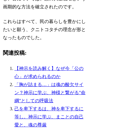
画期的な方法を確立されたのです。
これらはすべて、民の暮らしを豊かにし
たいと願う、クニトコタチの理念が形と
なったものでした。
関連投稿:
【神示を読み解く】なぜ今「公の
心」が求められるのか
「胸が詰まる…」は魂の酸欠サイ
ン？神示に学ぶ、神様と繋がる”命
綱”としての呼吸法
己を卑下するは、神を卑下するに
等し。神示に学ぶ、まことの自己
愛と、魂の尊厳