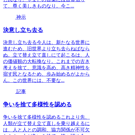
て、尊く美しきものなり。今こ...
神示
決意し立ち去る
決意し立ち去る今人は、新たなる世界に
進むため、旧世界より立ち去らねばなら
ぬ。立て替え立て直しにて起こるは、人
の価値観の大転換なり。これまでの古き
考えを捨て、意識を高め、高き精神性を
宿す民となるため、歩み始めるがよから
ん。この世界には、不要な...
記事
争いを捨て多様性を認める
争いを捨て多様性を認めるこれより先、
人類が立て替え立て直しを乗り越えるに
は、人と人との調和、協力関係が不可欠