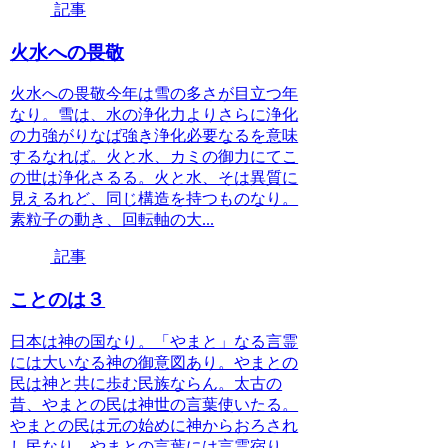
記事
火水への畏敬
火水への畏敬今年は雪の多さが目立つ年
なり。雪は、水の浄化力よりさらに浄化
の力強がりなば強き浄化必要なるを意味
するなれば。火と水、カミの御力にてこ
の世は浄化さるる。火と水、そは異質に
見えるれど、同じ構造を持つものなり。
素粒子の動き、回転軸の大...
記事
ことのは３
日本は神の国なり。「やまと」なる言霊
には大いなる神の御意図あり。やまとの
民は神と共に歩む民族ならん。太古の
昔、やまとの民は神世の言葉使いたる。
やまとの民は元の始めに神からおろされ
し民なり。やまとの言葉には言霊宿り