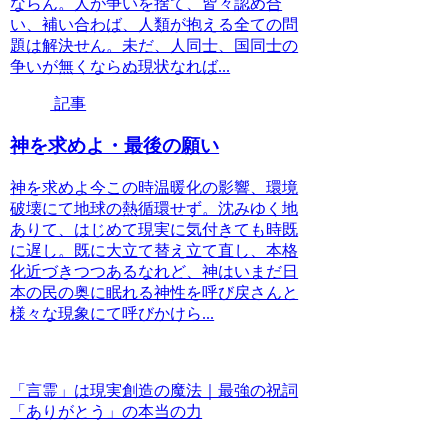
ならん。人が争いを捨て、皆々認め合
い、補い合わば、人類が抱える全ての問
題は解決せん。未だ、人同士、国同士の
争いが無くならぬ現状なれば...
記事
神を求めよ・最後の願い
神を求めよ今この時温暖化の影響、環境
破壊にて地球の熱循環せず。沈みゆく地
ありて、はじめて現実に気付きても時既
に遅し。既に大立て替え立て直し、本格
化近づきつつあるなれど、神はいまだ日
本の民の奥に眠れる神性を呼び戻さんと
様々な現象にて呼びかけら...
「言霊」は現実創造の魔法｜最強の祝詞
「ありがとう」の本当の力