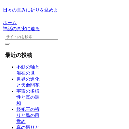
日々の営みに祈りを込めよ
ホーム
神話の真実に迫る
最近の投稿
不動の軸と
混在の世
世界の進化
と天命開花
宇宙の多様
性と真の調
和
祭祀王の祈
りと民の目
覚め
真の悟りと