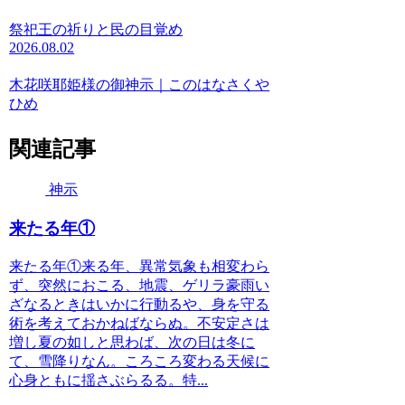
祭祀王の祈りと民の目覚め
2026.08.02
木花咲耶姫様の御神示｜このはなさくや
ひめ
関連記事
神示
来たる年①
来たる年①来る年、異常気象も相変わら
ず、突然におこる、地震、ゲリラ豪雨い
ざなるときはいかに行動るや、身を守る
術を考えておかねばならぬ。不安定さは
増し夏の如しと思わば、次の日は冬に
て、雪降りなん。ころころ変わる天候に
心身ともに揺さぶらるる。特...