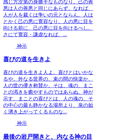
感じ方次第の身勝手なものなり。己の善
悪は人の善悪と同じにあらず。なれば、
人が人を裁くは争いの元とならん。人は
とかく己の悪に寛容なり。人の悪に目を
向ける前に、己の悪に目を向けるべし。
さにて寛容・謙虚なれば、...
神示
喜びの道を生きよ
喜びの道を生きよ人よ。喜びとはいかな
るや。外なる世界の、束の間の快楽か、
人の世の儚き称賛か。そは、魂の、まこ
との渇きを癒やすものではあらぬ。神が
示す、まことの喜びとは、人の魂の、そ
の中心の最も静かなる場所より、泉の如
く湧き上がってくるものな...
神示
最後の岩戸開きと、内なる神の目