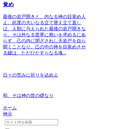
覚め
最後の岩戸開きと、内なる神の目覚め人
よ。此度の大いなる立て替え立て直し
は、人類に与えられた最後の岩戸開きな
り。そは外なる世界に救いを求めるにあ
らず、己の内に閉ざされし天岩戸を自ら
開くことなり。己の中の神を目覚めさせ
る鍵は、ただひたすらなる魂...
日々の営みに祈りを込めよ
和、そは神の世の礎なり
ホーム
神示