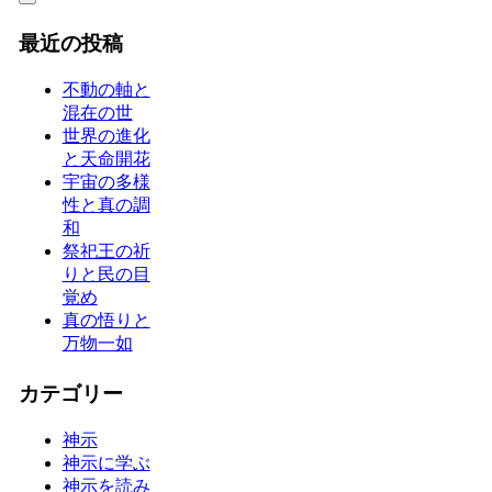
最近の投稿
不動の軸と
混在の世
世界の進化
と天命開花
宇宙の多様
性と真の調
和
祭祀王の祈
りと民の目
覚め
真の悟りと
万物一如
カテゴリー
神示
神示に学ぶ
神示を読み