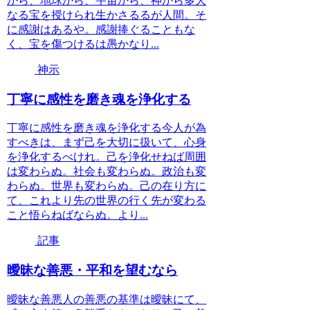
から、地球から、宇宙から、神から多大
なる宝を授けられ生かさるるが人間。そ
に感謝はあるや。感謝捧ぐることもな
く、宝を傷つけるは愚かなり...
神示
丁寧に感性を磨き魂を浄化する
丁寧に感性を磨き魂を浄化する今人が為
すべきは、まず己を大切に扱いて、心身
を浄化するべけれ。己を浄化せねば周囲
は変わらぬ。社会も変わらぬ。政治も変
わらぬ。世界も変わらぬ。己の在り方に
て、これより先の世界の行く先が変わる
こと悟らねばならぬ。より...
記事
曖昧な善悪・平和を望むなら
曖昧な善悪人の善悪の基準は曖昧にて、