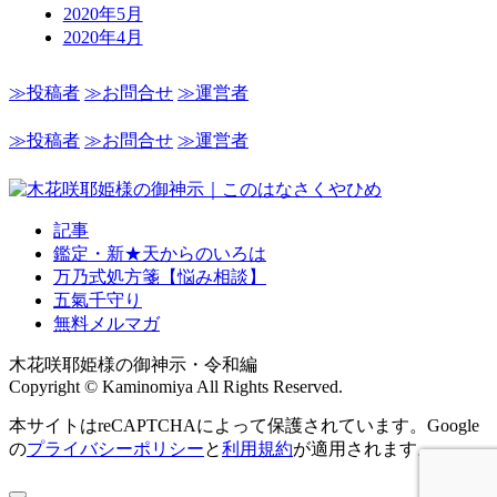
2020年5月
2020年4月
≫投稿者
≫お問合せ
≫運営者
≫投稿者
≫お問合せ
≫運営者
記事
鑑定・新★天からのいろは
万乃式処方箋【悩み相談】
五氣千守り
無料メルマガ
木花咲耶姫様の御神示・令和編
Copyright © Kaminomiya All Rights Reserved.
本サイトはreCAPTCHAによって保護されています。Google
の
プライバシーポリシー
と
利用規約
が適用されます。