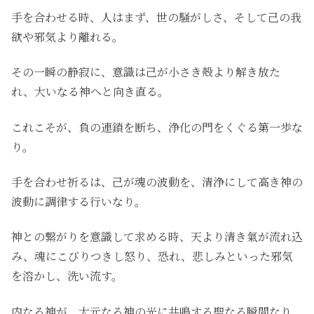
手を合わせる時、人はまず、世の騒がしさ、そして己の我
欲や邪気より離れる。
その一瞬の静寂に、意識は己が小さき殻より解き放た
れ、大いなる神へと向き直る。
これこそが、負の連鎖を断ち、浄化の門をくぐる第一歩な
り。
手を合わせ祈るは、己が魂の波動を、清浄にして高き神の
波動に調律する行いなり。
神との繋がりを意識して求める時、天より清き氣が流れ込
み、魂にこびりつきし怒り、恐れ、悲しみといった邪気
を溶かし、洗い流す。
内なる神が、大元なる神の光に共鳴する聖なる瞬間なり。