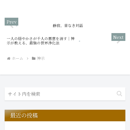
明の発達は凄まじき。そこに夢中になる
人間には、地球の叫びも訴えも耳には入
らず。大洪水を見るも、大地震を経験す
るも、人間の意識は未だ変...
静寂、音なき対話
一人の穏やかさが千人の悪意を消す｜神
示が教える、最強の世界浄化法
ホーム
神示
最近の投稿