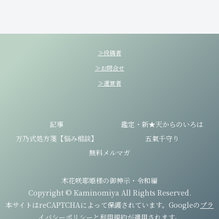
≫投稿者
≫お問合せ
≫運営者
記事
鑑定・新★天からのいろは
万乃式処方箋【悩み相談】
五氣千守り
無料メルマガ
木花咲耶姫様の御神示・令和編
Copyright © Kaminomiya All Rights Reserved.
本サイトはreCAPTCHAによって保護されています。Googleの
プラ
イバシーポリシー
と
利用規約
が適用されます。