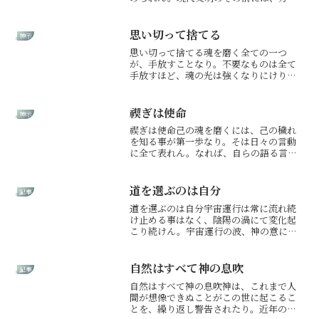
事象すべての物が火にて浄化せば、全て
は灰となり、水を持って流さば、全ては
地に帰リたり。なれど文明の発達すれば
思い切って捨てる
神示
するほどに地に帰らぬ物質...
思い切って捨てる魂を磨く全ての一つ
が、手放すことなり。不要なものは全て
手放すほど、魂の光は強くなりにけり。
不要なものとは、物質にも心の中にもあ
りなん。家に溜めたるゴミも、心に溜め
たるゴミも全て捨て去るべけれ。なれ
禊ぎは使命
神示
ど、心のゴミは中々捨て去るが...
禊ぎは使命己の魂を磨くには、己の穢れ
を知る事が第一歩なり。そは日々の言動
に全て表れん。なれば、自らの語る言
葉、立ち振る舞い、心の在り方、全てを
よく見つめ、認め受け入れ、そして禊げ
よ。穢れあることは悪しきにあらず。己
道を選ぶのは自分
記事
の穢れと向き合わず、魂を磨...
道を選ぶのは自分宇宙運行は常に流れ続
け止める事はなく、陰陽の渦にて変化起
こり続けん。宇宙運行の波、神の意に乗
りて生きる事にて、さなる変化に惑わず
進化を続けるが人の道なり。いかなる事
ありとて、根底に神を感じ動けば、道は
自然はすべて神の息吹
記事
開けんとす。神失わば、進...
自然はすべて神の息吹神は、これまで人
間が想像できぬことがこの世に起こるこ
とを、繰り返し警告されたり。近年の文