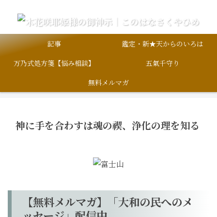
記事
鑑定・新★天からのいろは
万乃式処方箋【悩み相談】
五氣千守り
無料メルマガ
神に手を合わすは魂の禊、浄化の理を知る
【無料メルマガ】「大和の民へのメ
ッセージ」配信中