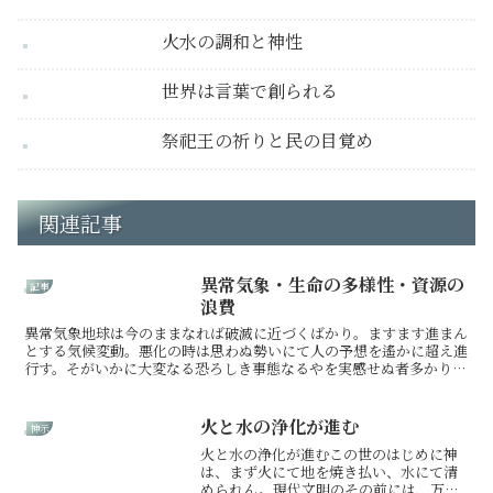
火水の調和と神性
世界は言葉で創られる
祭祀王の祈りと民の目覚め
関連記事
異常気象・生命の多様性・資源の
記事
浪費
異常気象地球は今のままなれば破滅に近づくばかり。ますます進まん
とする気候変動。悪化の時は思わぬ勢いにて人の予想を遙かに超え進
行す。そがいかに大変なる恐ろしき事態なるやを実感せぬ者多かり
し。異常気象の進行抑えんとするには、全ての人間が生き方を...
火と水の浄化が進む
神示
火と水の浄化が進むこの世のはじめに神
は、まず火にて地を焼き払い、水にて清
められん。現代文明のその前には、万物