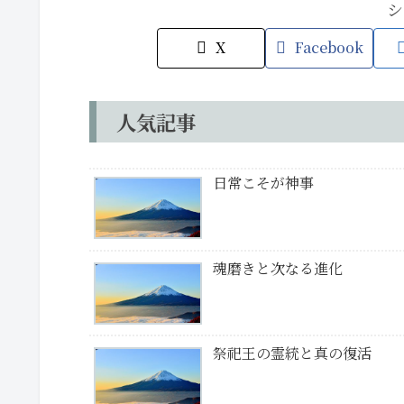
シ
X
Facebook
人気記事
日常こそが神事
魂磨きと次なる進化
祭祀王の霊統と真の復活