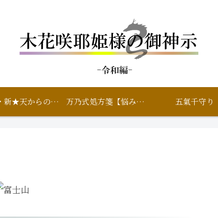
鑑定・新★天からのいろは
万乃式処方箋【悩み相談】
五氣千守り