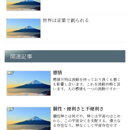
世界は言葉で創られる
関連記事
感情
神示
感情万物は波動を持っており良くも悪く
も影響し合います。これを波動共鳴と言
います。人の感情も一つの波動ですか
ら、やはり共鳴を起こします。単純に言
えば当然良い感情は良い影響、悪い感情
は悪い影響を周囲に与えることになりま
す。人にはそもそも喜怒哀楽...
個性・便利さと不便利さ
記事
個性神とは何ぞや。神とは宇宙のはじめ
から、この宇宙全てを支配する、偉大な
る存在なり。神なくして宇宙存在せず。
当然、人間も神の存在なくして存在せ