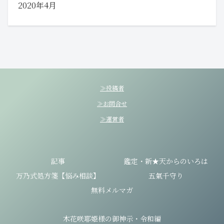
2020年4月
≫投稿者
≫お問合せ
≫運営者
記事
鑑定・新★天からのいろは
万乃式処方箋【悩み相談】
五氣千守り
無料メルマガ
木花咲耶姫様の御神示・令和編