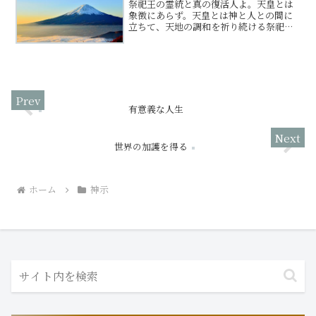
祭祀王の霊統と真の復活人よ。天皇とは
象徴にあらず。天皇とは神と人との間に
立ちて、天地の調和を祈り続ける祭祀の
長なり。権力や武力をもって民を支配す
る存在にはあらず。己の器を極限まで空
にし、ただ天地を繋ぎて、国と民、さら
には世界万物の安寧を祈り...
有意義な人生
世界の加護を得る
ホーム
神示