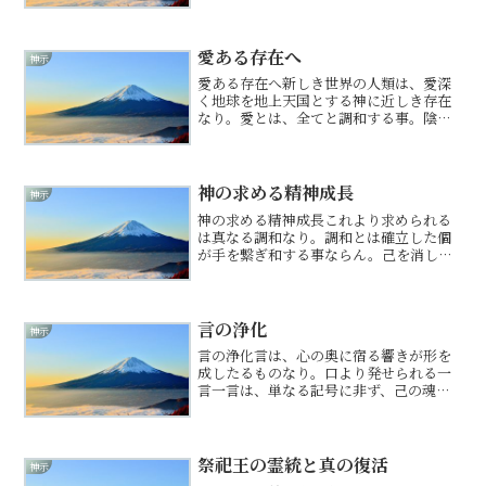
ず。さなりて神に感謝し、神に心を合わ
せ生きるべし。神は光なり。大いなる慈
愛溢るる光なり。神に心をあ...
愛ある存在へ
神示
愛ある存在へ新しき世界の人類は、愛深
く地球を地上天国とする神に近しき存在
なり。愛とは、全てと調和する事。陰と
陽が相和して、繁栄発展するが、愛ある
文明の在り方ならん。なれば、今人は万
事において愛を意識せねばならぬ。己の
全ての行動に愛を込めるべ...
神の求める精神成長
神示
神の求める精神成長これより求められる
は真なる調和なり。調和とは確立した個
が手を繋ぎ和する事ならん。己を消し、
己を殺し同調するは真なる調和にあら
ず。真なる調和を果たすには、それぞれ
が器を広げねばならぬ。個の成長により
て人は和することができるも...
言の浄化
神示
言の浄化言は、心の奥に宿る響きが形を
成したるものなり。口より発せられる一
言一言は、単なる記号に非ず、己の魂の
状態を直接現すものと心得よ。言葉を整
えることは、己を浄化し、内なる光を濁
らせぬための肝要なる行いなり。負の思
いを言葉に乗せて放つ時、...
祭祀王の霊統と真の復活
神示