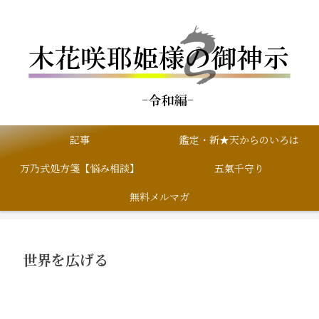
記事
鑑定・新★天からのいろは
万乃式処方箋【悩み相談】
五氣千守り
無料メルマガ
世界を広げる