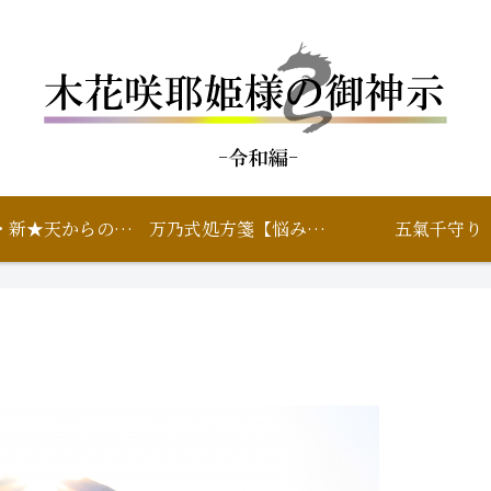
鑑定・新★天からのいろは
万乃式処方箋【悩み相談】
五氣千守り