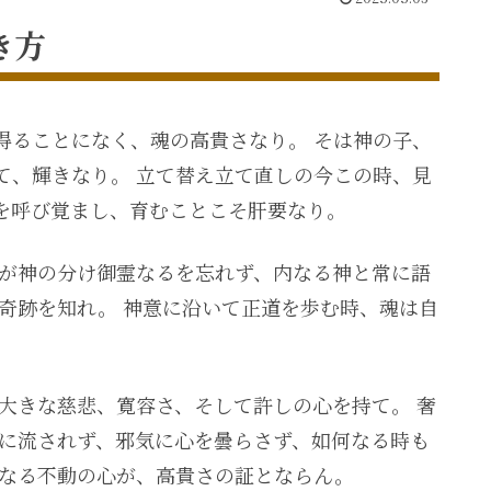
き方
得ることになく、魂の高貴さなり。 そは神の子、
て、輝きなり。 立て替え立て直しの今この時、見
を呼び覚まし、育むことこそ肝要なり。
己が神の分け御霊なるを忘れず、内なる神と常に語
奇跡を知れ。 神意に沿いて正道を歩む時、魂は自
大きな慈悲、寛容さ、そして許しの心を持て。 奢
欲に流されず、邪気に心を曇らさず、如何なる時も
さなる不動の心が、高貴さの証とならん。