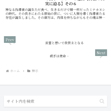
実に迫る】その６
神なる指導者の誕生ただ食べ、生きるだけで精一杯だったミナカヌシ
の時代。その長きにわたる原始の世に、ついに人類を導く指導者たる
存在が誕生しました。その御方は、肉体を持ちながらもその魂は神に
通じる、まさに神人（しんじん）とも呼ぶべき存在でした。...
言霊と想いで救世主となる
禊ぎは使命
ホーム
神示