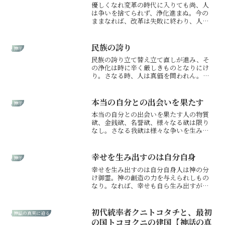
優しくなれ変革の時代に入りても尚、人
は争いを捨てられず、浄化進まぬ。今の
ままなれば、改革は失敗に終わり、人類
は破滅へ向かわん。一人一人が、万事に
おいて優しさをもち、補い合えば、それ
だけで、世界は平和となるものを。人は
民族の誇り
神示
今、世界を守るため、周囲...
民族の誇り立て替え立て直しが進み、そ
の浄化は時に辛く厳しきものとなりにけ
り。さなる時、人は真価を問われん。そ
もそも日本人は誇り高き民族なり。なれ
ど、今、その誇りも失われつつありな
ん。日本国は神に近しき国なれば、その
本当の自分との出会いを果たす
神示
民は精神性高くあらねばなら...
本当の自分との出会いを果たす人の物質
欲、金銭欲、名誉欲、様々なる欲は限り
なし。さなる我欲は様々な争いを生み世
界は混乱す。人は金銭の使い方誤りて、
人の我欲はいっそう強くなり、ついに
は、我が国さえ、我が家庭さえ、我こそ
幸せを生み出すのは自分自身
神示
よければと、精神性を貶めん...
幸せを生み出すのは自分自身人は神の分
け御霊。神の創造の力を与えられしもの
なり。なれば、幸せも自ら生み出すが人
間なり。生かされし事に感謝あらば、人
生は幸せに満ち、あるべき姿で生きらる
る。なれど、不満、不安、邪気にとらわ
初代統率者クニトコタチと、最初
神話の真実に迫る
れれば、生み出すは不幸と...
の国トコヨクニの建国【神話の真