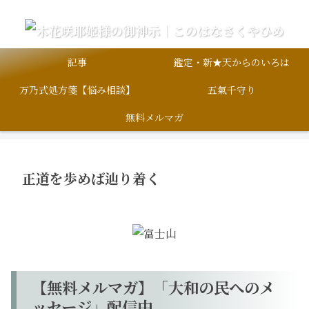
記事
鑑定・新★天からのいろは
万乃式処方箋【悩み相談】
五氣千守り
無料メルマガ
正道を歩めば辿り着く
【無料メルマガ】「大和の民へのメ
ッセージ」配信中