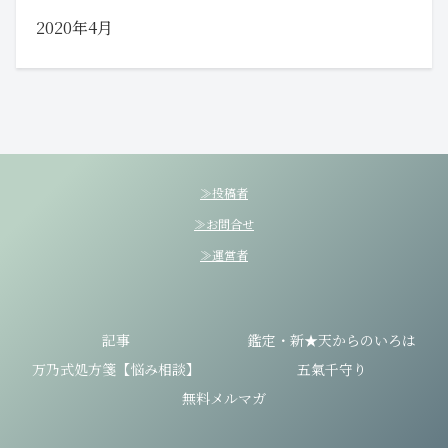
2020年4月
≫投稿者
≫お問合せ
≫運営者
記事
鑑定・新★天からのいろは
万乃式処方箋【悩み相談】
五氣千守り
無料メルマガ