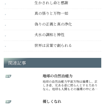
生かされし命と感謝
真の悟りと万物一如
偽りの正義と真の浄化
火水の調和と神性
世界は言葉で創られる
関連記事
地球の自然治癒力
記事
地球の自然治癒力宇宙万物は循環し、正
しき姿、元ある姿に戻らんとする力あり
なん。地球も人間もその循環の中にあり
し一つの生命体なり。火山の爆発も地震
も台風も、地球と人にとりて必要な働き
なれば、その地球に暮らす人間は自然と
優しくなれ
神示
の共存・調和を図らねばな...