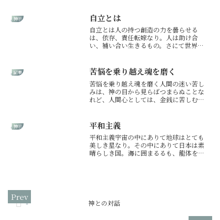
自立とは
神示
自立とは人の持つ創造の力を曇らせる
は、依存、責任転嫁なり。人は助け合
い、補い合い生きるもの。さにて世界に
正氣が循環す。なれど、さなる循環は、
己の足で真っすぐに立ち、地に足を着
け、己の人生に責任を持ち生きる者同士
苦悩を乗り越え魂を磨く
記事
に起こるものなり。人類の歴史は...
苦悩を乗り越え魂を磨く人間の迷い苦し
みは、神の目から見らばつまらぬことな
れど、人間心としては、金銭に苦しむ
も、病に苦しみも、家族の心配も、それ
ぞれが辛きことなり。なれど、その苦し
み、迷いを乗り越えてこそ成長ありな
平和主義
神示
ん。苦労なく金銭に恵まれ生活...
平和主義宇宙の中にありて地球はとても
美しき星なり。その中にありて日本は素
晴らしき国。海に囲まるるも、龍体をな
すも、世界の中心にあるも、全ては意味
あること。日本は特別な国なり。神に一
番近しき国なり。日本は地球にとって大
切なる役割を担う国。神よ...
神との対話