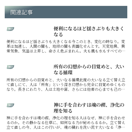
関連記事
便利になるほど揺さぶりも大きく
神示
なる
便利になるほど揺さぶりも大きくなる今このとき、変化の時なり。変
革は加速し、人間の闇も、地球の闇も表面化せんとす。天変地異、異
常気象、気温は上昇し、命さえ危ぶまれん。火も風も水もすべての
浄化現象は大きいうねりとなりて、これからも続かんとす。人...
所有の幻想からの目覚めと、大い
神示
なる循環
所有の幻想からの目覚めと、大いなる循環此度の大いなる立て替え立
て直しにて、人は「所有」という深き幻想から完全に目覚めゆくもの
なり。長きにわたり、人は土地や富、さらには他者の心までも己のも
のと錯覚し、奪い合いを続けてきたり。なれど、そのすべて...
神に手を合わすは魂の禊、浄化の
神示
理を知る
神に手を合わすは魂の禊、浄化の理を知る人はなぜ、神に手を合わせ
るのか。その静かなる仕草に、如何なる力が秘めらるるか。立て替え
立て直しの今、人はこの行いが、魂の穢れを洗い流す大いなる「浄
化」の道であることの、その深き理を悟らねばならぬ。手を合...