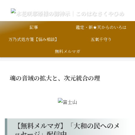
記事
鑑定・新★天からのいろは
万乃式処方箋【悩み相談】
五氣千守り
無料メルマガ
魂の音域の拡大と、次元統合の理
【無料メルマガ】「大和の民へのメ
ッセージ」配信中