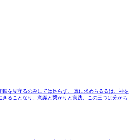
変転を見守るのみにては足らず。 真に求めらるるは、神を
生きることなり。意識と繋がりと実践、この三つは分かち