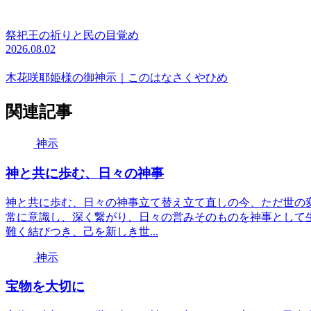
祭祀王の祈りと民の目覚め
2026.08.02
木花咲耶姫様の御神示｜このはなさくやひめ
関連記事
神示
神と共に歩む、日々の神事
神と共に歩む、日々の神事立て替え立て直しの今、ただ世の
常に意識し、深く繋がり、日々の営みそのものを神事として
難く結びつき、己を新しき世...
神示
宝物を大切に