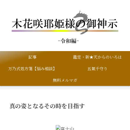
記事
鑑定・新★天からのいろは
万乃式処方箋【悩み相談】
五氣千守り
無料メルマガ
真の姿となるその時を目指す