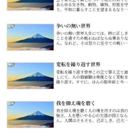
あらゆる生き物、動物、植物、形態を守
り、平和に暮らすことを望まるるなり。
されど、このままではならずと判断する
ゆえの苦渋の決断なり。立て替え立て直
しにて様々な問題表面化せし。表面化せ
争いの無い世界
記事
ずば、治療もできず。表面...
争いの無い世界人生にては、時に正しき
ことを通すため戦わねばならぬ事ありな
ん。なれど、そは怒りに任せての戦いで
はならぬ。怒りに任せらば、お互いの正
義がぶつかり合い傷つけ合うばかり。そ
は人がこれまで繰り返してきた過ちな
り。個人同士の諍いの波動は...
変転を繰り返す世界
神示
変転を繰り返す世界この立て替え立て直
しにて、人の価値観は幾度となく変転を
繰り返す。すでに、ほんの数年前と今の
価値観は異なれり。なれど、そもまた変
転す。過去の常識はもはや通用せず。な
れば、己の過ちは正し、新たな価値観に
沿って生きるべけれ。さに...
我を抑え魂を磨く
記事
我を抑え魂を磨く人の魂を汚すのは我の
強さ、人を思いやる心の欠落が因となら
ん。人間はそもそも、己正しき、己大切
と、考える生き物なり。そを恥入ること
はあらねど、人がいなければ、一人では
生きられぬも事実なり。人の欠点や過ち