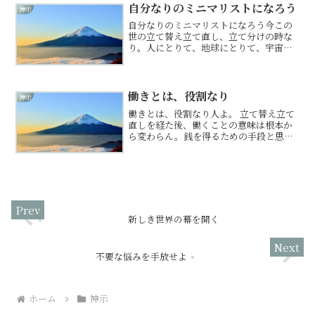
のみに目が行く人は、己こ...
自分なりのミニマリストになろう
神示
自分なりのミニマリストになろう今この
世の立て替え立て直し、立て分けの時な
り。人にとりて、地球にとりて、宇宙に
とりて不自然、不要なるもの全て淘汰さ
るるものなり。立て替え立て直しにおい
ては不必要なものは全て浄化されるよう
に物事が動いていきます。...
働きとは、役割なり
神示
働きとは、役割なり人よ。 立て替え立て
直しを経た後、働くことの意味は根本か
ら変わらん。銭を得るための手段と思う
な。食うための苦役と思うな。それは、
過ぎ去りし古き世の習いなり。新しき世
における仕事とは、役割なり。天より授
かりし己が才を、ただ素...
新しき世界の幕を開く
不要な悩みを手放せよ
ホーム
神示