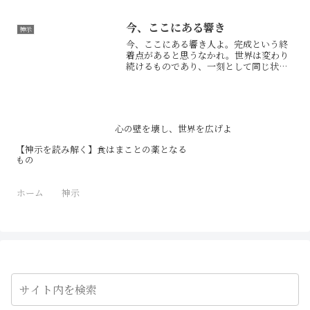
の。過去に過ちあらば、省み改め、これ
より先の糧とすればよからん。さにて視
野広がりて人は真の自然体となりにけ
今、ここにある響き
神示
り。視野狭きなれば、選択を過...
今、ここにある響き人よ。完成という終
着点があると思うなかれ。世界は変わり
続けるものであり、一刻として同じ状態
に留まることはなし。昨日の正解に固執
することは、現在の実相を見誤る原因と
なると知れ。真の目覚めとは、その瞬間
ごとに、今の現実に即して...
心の壁を壊し、世界を広げよ
【神示を読み解く】食はまことの薬となる
もの
ホーム
神示