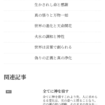
生かされし命と感謝
真の悟りと万物一如
世界の進化と天命開花
火水の調和と神性
世界は言葉で創られる
偽りの正義と真の浄化
関連記事
全てに神を宿す
神示
全てに神を宿すこれより先、人に求めら
るる変化は、元の姿へと戻ることなり。
己の魂の放つ波動、そのままの自分を表