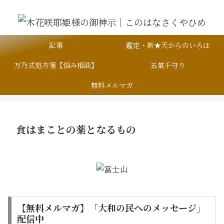
記事
鑑定・新★天からのいろは
万乃式処方箋【悩み相談】
五氣千守り
無料メルマガ
食はまことの薬となるもの
【無料メルマガ】「大和の民へのメッセージ」
配信中