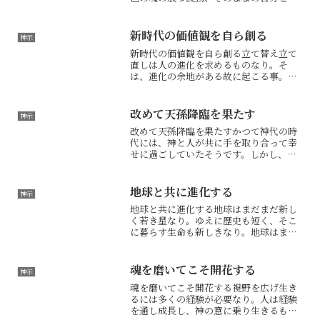
に出すことが求められん。人は、様々な
る邪気に覆われ本質を見失わん。今の己
の姿を、本来の姿と思うてはならぬ。本
新時代の価値観を自ら創る
神示
来の姿を取り戻したる人間...
新時代の価値観を自ら創る立て替え立て
直しは人の進化を求めるものなり。そ
は、進化の余地がある故に起こる事。な
れど、この度の進化は精神性の進化、次
元上昇なれば、人が自ら意識の改革を起
こさねば果たされぬ。人同士、争いが絶
改めて天孫降臨を果たす
神示
えぬ現状では、進化の臨界点...
改めて天孫降臨を果たすかつて神代の時
代には、神と人が共に手を取り合って幸
せに過ごしていたそうです。しかし、文
明の発達とともに、段々と人の我欲が強
くなり、神と人との波長が合わなくなっ
てしまいました。それによって、神とこ
地球と共に進化する
神示
の世界の繋がりのようなも...
地球と共に進化する地球はまだまだ新し
く若き星なり。ゆえに歴史も短く、そこ
に暮らす生命も新しきなり。地球はまだ
まだ真の進化足らぬ。そこに住む、最も
高度な生命は、人間なり。ゆえに神は試
練を与え、その成長をまち続けられた
魂を磨いてこそ開花する
神示
る。なれど人間は知恵も欲望...
魂を磨いてこそ開花する視野を広げ生き
るには多くの経験が必要なり。人は経験
を通し成長し、神の意に乗り生きるも