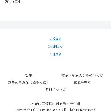
2020年4月
≫投稿者
≫お問合せ
≫運営者
記事
鑑定・新★天からのいろは
万乃式処方箋【悩み相談】
五氣千守り
無料メルマガ
木花咲耶姫様の御神示・令和編
Copyright © Kaminomiya All Rights Reserved.