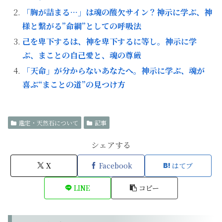
「胸が詰まる…」は魂の酸欠サイン？神示に学ぶ、神
様と繋がる”命綱”としての呼吸法
己を卑下するは、神を卑下するに等し。神示に学
ぶ、まことの自己愛と、魂の尊厳
「天命」が分からないあなたへ。神示に学ぶ、魂が
喜ぶ“まことの道”の見つけ方
鑑定・天然石について
記事
シェアする
X
Facebook
はてブ
LINE
コピー