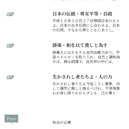
銭、物質持つ者とて、神の目から見れば
皆同じ。神と人間の尺度は異なるれば、
己は人より劣ると嘆くなかれ。人の真の
日本の伝統・男女平等・自殺
記事
価値は、神の御心に叶うや否や...
平成１８年１０月２７日神国日本の人々
よ。日本の古き伝統に心合わせよ。日本
の伝統、すなわち神とともにありし。皇
室の伝統。神社仏閣。武芸。剣道。太
鼓。全てが神の心。意図。その中にあり
し。日本民族は神仏を敬い、先祖を敬
排毒・和を以て貴しと為す
記事
い、家を敬い、日本の心を敬い...
排毒人にはそもそも自然治癒力あり。宇
宙エネルギーを取り入れ、自然と調和為
せば、病は回復す。自然界の中には、治
癒力を助ける植物、鉱物なども存在する
なり。神が用意されたる全ての物に無駄
は一つも無し。火山の爆発も、地震も台
生かされし者たちよ・人の力
記事
風も地球に必要なものなり...
生かされし者たちよ今起こりし事象、決
して偶然に無しと悟るべけれ。不幸現象
わが身に降りかからずとも、己の事と考
え痛み共有し手を差し伸べねばならぬ。
膿だしは辛く痛み伴わん。なれど、これ
までの人の行いの結果と受け止め、全て
の膿を今出し切らねばなら...
和合が必要