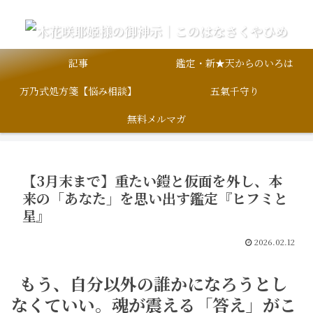
記事
鑑定・新★天からのいろは
万乃式処方箋【悩み相談】
五氣千守り
無料メルマガ
【3月末まで】重たい鎧と仮面を外し、本
来の「あなた」を思い出す鑑定『ヒフミと
星』
2026.02.12
もう、自分以外の誰かになろうとし
なくていい。魂が震える「答え」がこ