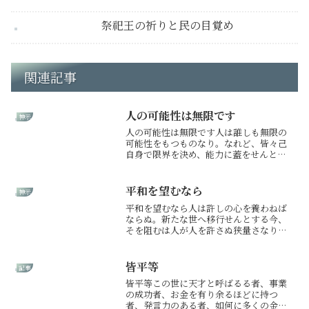
祭祀王の祈りと民の目覚め
関連記事
人の可能性は無限です
神示
人の可能性は無限です人は誰しも無限の
可能性をもつものなり。なれど、皆々己
自身で限界を決め、能力に蓋をせんと
す。立て替え立て直しにて、さなるよざ
る制限を外すことも目的とならん。魂を
浄化し、神と縁を結べよ。さなれば、未
平和を望むなら
神示
知なる己自身が目覚めんとす...
平和を望むなら人は許しの心を養わねば
ならぬ。新たな世へ移行せんとする今、
そを阻むは人が人を許さぬ狭量さなり。
許さぬ心は己の気をせき止め、宇宙との
同調を妨げん。今は地球の危機の時。人
類の危機の時。人同士が争いあっている
皆平等
記事
暇など無し。人は誰でも過...
皆平等この世に天才と呼ばるる者、事業
の成功者、お金を有り余るほどに持つ
者、発言力のある者、如何に多くの金