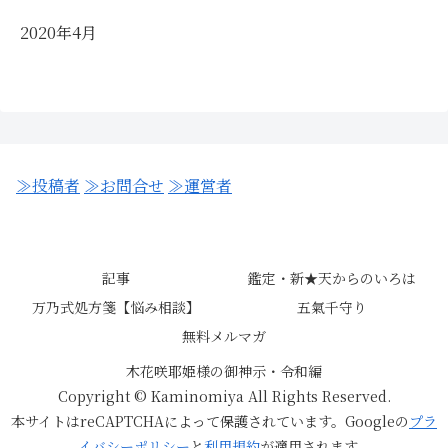
2020年4月
≫投稿者
≫お問合せ
≫運営者
記事
鑑定・新★天からのいろは
万乃式処方箋【悩み相談】
五氣千守り
無料メルマガ
木花咲耶姫様の御神示・令和編
Copyright © Kaminomiya All Rights Reserved.
本サイトはreCAPTCHAによって保護されています。Googleの
プラ
イバシーポリシー
と
利用規約
が適用されます。