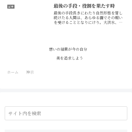
乱用は副作用もたらし目には見えぬとも
最後の手段・役割を果たす時
記事
新しき病起こす素となりにけ...
最後の手段長きにわたり自然形態を冒し
続けたる人間は、あらゆる面でその報い
を受けることとなりにけり。大洪水、予
期せぬ事件、異常気象による生態系の乱
れ、突風、竜巻、思いもよらぬ事態、次
から次へとあらわるる。人の心の闇も表
面化せば、理解しがたき問...
想いの結果が今の自分
美を追求しよう
ホーム
神示