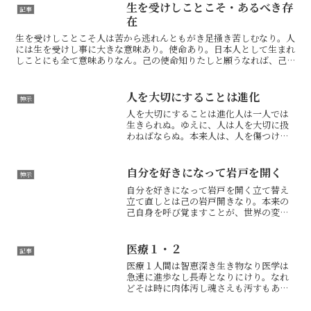
ずる礼節ある道徳心、素晴らしき伝統文
生を受けしことこそ・あるべき存
記事
化あり。言霊も文字も美し...
在
生を受けしことこそ人は苦から逃れんともがき足掻き苦しむなり。人
には生を受けし事に大きな意味あり。使命あり。日本人として生まれ
しことにも全て意味ありなん。己の使命知りたしと願うなれば、己
の内なる神に問いかけるがよけれ。生を受けし意味を考えぬゆ...
人を大切にすることは進化
神示
人を大切にすることは進化人は一人では
生きられぬ。ゆえに、人は人を大切に扱
わねばならぬ。本来人は、人を傷つけら
れぬものなり。暴力や言葉で人を傷つけ
るはあってはならぬ。人一人では新たな
世には辿り着かぬ。皆々の協力ありてこ
自分を好きになって岩戸を開く
神示
その立て替え立て直しなり...
自分を好きになって岩戸を開く立て替え
立て直しとは己の岩戸開きなり。本来の
己自身を呼び覚ますことが、世界の変革
に繋がらん。まずは己自身を愛で、大切
にするがはじまり。新たな世に自己卑下
は不要なり。己の過ちを省みさらなる成
医療１・２
記事
長を図ればよし。これより...
医療１人間は智恵深き生き物なり医学は
急速に進歩なし長寿となりにけり。なれ
どそは時に肉体汚し魂さえも汚すもあり
なん。医学の進歩にて命救われたるこ
と、多くありたるは事実なれど、新薬の