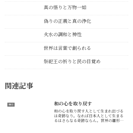
真の悟りと万物一如
偽りの正義と真の浄化
火水の調和と神性
世界は言葉で創られる
祭祀王の祈りと民の目覚め
関連記事
和の心を取り戻す
神示
和の心を取り戻す人として生まれ出づる
は奇跡なり。なれば日本人として生まる
るはさらなる奇跡ならん。世界の雛形と
して、魂清く誠実に生きるを義務づけら
れし民族なり。日の元の国には順序重ん