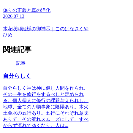
偽りの正義と真の浄化
2026.07.13
木花咲耶姫様の御神示｜このはなさくや
ひめ
関連記事
記事
自分らしく
自分らしく神は神に似し人間を作られ、
その一生を修行をするべしと定められ
る。個人個人に修行の課題与えられし。
地球、全ての万物事象に陰陽あり。木火
土金水の五行あり。五行にそれぞれ意味
ありて、その流れスムーズにして、すべ
からず流れてゆくなり。人は...