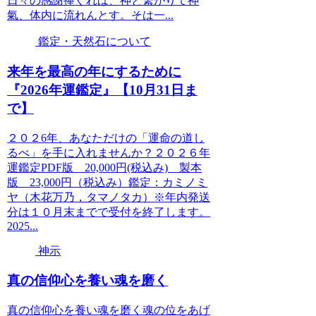
日々の感謝捧ぐれば、神と繋がりて神
氣、体内に流れんとす。そは一...
鑑定・天然石について
来年を最高の年にするために
『2026年運鑑定』【10月31日ま
で】
２０２6年、あなただけの「運命の道し
るべ」を手に入れませんか？２０２６年
運鑑定PDF版 20,000円(税込み) 製本
版 23,000円（税込み）鑑定：カミノミ
ヤ（木花万乃，タマノタカ）※年内発送
分は１０月末までで受付を終了します。
2025...
神示
真の信仰心を養い魂を磨く
真の信仰心を養い魂を磨く魂の位をあげ