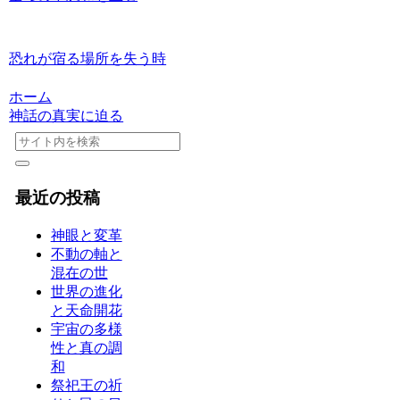
恐れが宿る場所を失う時
ホーム
神話の真実に迫る
最近の投稿
神眼と変革
不動の軸と
混在の世
世界の進化
と天命開花
宇宙の多様
性と真の調
和
祭祀王の祈