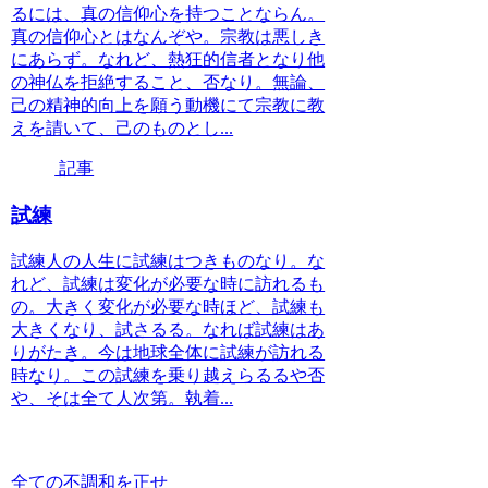
るには、真の信仰心を持つことならん。
真の信仰心とはなんぞや。宗教は悪しき
にあらず。なれど、熱狂的信者となり他
の神仏を拒絶すること、否なり。無論、
己の精神的向上を願う動機にて宗教に教
えを請いて、己のものとし...
記事
試練
試練人の人生に試練はつきものなり。な
れど、試練は変化が必要な時に訪れるも
の。大きく変化が必要な時ほど、試練も
大きくなり、試さるる。なれば試練はあ
りがたき。今は地球全体に試練が訪れる
時なり。この試練を乗り越えらるるや否
や、そは全て人次第。執着...
全ての不調和を正せ