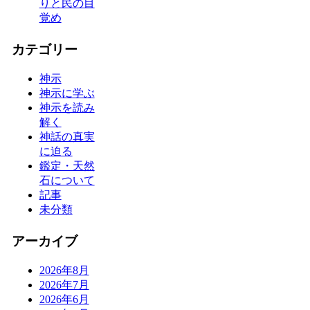
りと民の目
覚め
カテゴリー
神示
神示に学ぶ
神示を読み
解く
神話の真実
に迫る
鑑定・天然
石について
記事
未分類
アーカイブ
2026年8月
2026年7月
2026年6月