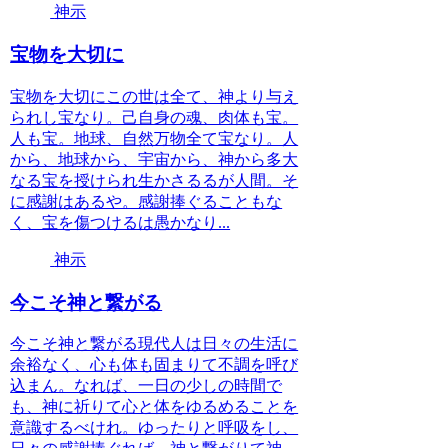
神示
宝物を大切に
宝物を大切にこの世は全て、神より与え
られし宝なり。己自身の魂、肉体も宝。
人も宝。地球、自然万物全て宝なり。人
から、地球から、宇宙から、神から多大
なる宝を授けられ生かさるるが人間。そ
に感謝はあるや。感謝捧ぐることもな
く、宝を傷つけるは愚かなり...
神示
今こそ神と繋がる
今こそ神と繋がる現代人は日々の生活に
余裕なく、心も体も固まりて不調を呼び
込まん。なれば、一日の少しの時間で
も、神に祈りて心と体をゆるめることを
意識するべけれ。ゆったりと呼吸をし、