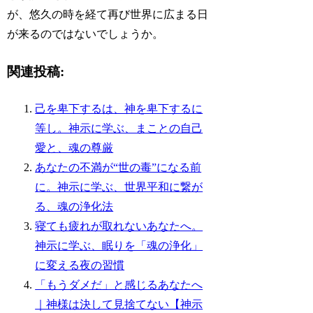
が、悠久の時を経て再び世界に広まる日
が来るのではないでしょうか。
関連投稿:
己を卑下するは、神を卑下するに
等し。神示に学ぶ、まことの自己
愛と、魂の尊厳
あなたの不満が“世の毒”になる前
に。神示に学ぶ、世界平和に繋が
る、魂の浄化法
寝ても疲れが取れないあなたへ。
神示に学ぶ、眠りを「魂の浄化」
に変える夜の習慣
「もうダメだ」と感じるあなたへ
｜神様は決して見捨てない【神示