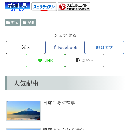
神示
記事
シェアする
X
Facebook
はてブ
LINE
コピー
人気記事
日常こそが神事
魂磨きと次なる進化