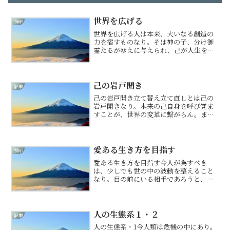
世界を広げる
神示
世界を広げる人は本来、大いなる創造の
力を宿すものなり。そは神の子、分け御
霊たるがゆえに与えられ、己が人生を、
そして世界をも形作る力なり。この力を
用い、人はなりたい己となり、己の世界
を無限に広げることができるもの。今、
立て替え立て直しの時にあ...
己の岩戸開き
記事
己の岩戸開き立て替え立て直しとは己の
岩戸開きなり。本来の己自身を呼び覚ま
すことが、世界の変革に繋がらん。まず
は己自身を愛で、大切にするがはじま
り。新たな世に自己卑下は不要なり。己
の過ちを省みさらなる成長を図ればよ
し。これより先、立て替え立て...
愛ある生き方を目指す
神示
愛ある生き方を目指す今人が為すべき
は、少しでも世の中の波動を整えること
なり。目の前にいる相手であろうと、お
らぬ相手であろうと、知っている人であ
ろうと、知らぬ人であろうと、悪しき思
いを向けるなかれ。さらに、悪しき思い
を言霊ににて発すれば、それ...
人の生態系１・２
記事
人の生態系・1今人類は危機の中にあり。