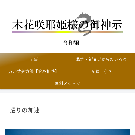
記事
鑑定・新★天からのいろは
万乃式処方箋【悩み相談】
五氣千守り
無料メルマガ
巡りの加速