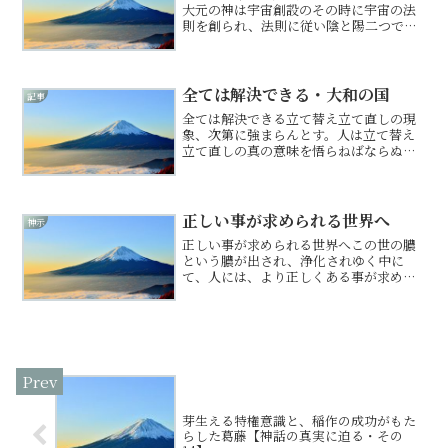
大元の神は宇宙創設のその時に宇宙の法
則を創られ、法則に従い陰と陽二つで一
つにてよき循環生まれるよう、全て神仕
組みにて動かされん。なれば、宇宙の理
にかなわぬものはやがて衰え朽ち果てゆ
くものなり。人間の都合...
全ては解決できる・大和の国
記事
全ては解決できる立て替え立て直しの現
象、次第に強まらんとす。人は立て替え
立て直しの真の意味を悟らねばならぬ。
この地球は今のままなれば確実に破滅に
向かわん。なれど、そは人間次第なり。
地球が抱える問題は人智にて解決が可な
り。なれど、この世はまだ...
正しい事が求められる世界へ
神示
正しい事が求められる世界へこの世の膿
という膿が出され、浄化されゆく中に
て、人には、より正しくある事が求めら
れん。なれど、己の正しさが完全なると
思い違いをするなかれよ。己の正しさを
鉾として人を攻撃するなど愚の極みなら
ん。人はこれより先、価値観...
芽生える特権意識と、稲作の成功がもた
らした葛藤【神話の真実に迫る・その