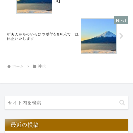
14】
新★天からのいろはの受付を8月末で一旦
休止いたします
ホーム
神示
最近の投稿