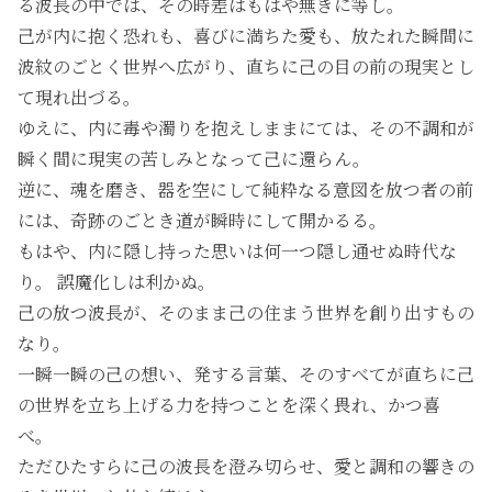
る波長の中では、その時差はもはや無きに等し。
己が内に抱く恐れも、喜びに満ちた愛も、放たれた瞬間に
波紋のごとく世界へ広がり、直ちに己の目の前の現実とし
て現れ出づる。
ゆえに、内に毒や濁りを抱えしままにては、その不調和が
瞬く間に現実の苦しみとなって己に還らん。
逆に、魂を磨き、器を空にして純粋なる意図を放つ者の前
には、奇跡のごとき道が瞬時にして開かるる。
もはや、内に隠し持った思いは何一つ隠し通せぬ時代な
り。 誤魔化しは利かぬ。
己の放つ波長が、そのまま己の住まう世界を創り出すもの
なり。
一瞬一瞬の己の想い、発する言葉、そのすべてが直ちに己
の世界を立ち上げる力を持つことを深く畏れ、かつ喜
べ。
ただひたすらに己の波長を澄み切らせ、愛と調和の響きの