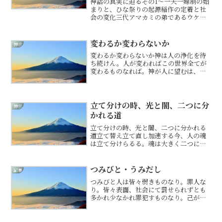
神話の真実に迫るその1～一夫一婦制の始
まりと、ひな祭りの起源稲作の定着と社
会の変化三代アマカミの弟であるウケモ
チの働きによって稲作は徐々に広がり、
人々の生活は少しずつ向上してきまし
た。しかしそれにより、これまでの食糧
変わるか変わらないか
神示
を持ち寄る社会は通用しな...
変わるか変わらないか神は人の浄化を待
ち続けん。人が変わればこの世界全てが
変わるものなれば。神が人に望むは、全
ての人同士が、思いやり合い、助け合い
生きる。それだけの事なり。なれど、我
が強くなりたる人々には、そが難しきな
り。立て替え立て直しは、...
立て分けの時、光と闇、二つに分
神示
かれる道
立て分けの時、光と闇、二つに分かれる
道立て替え立て直し加速する今、人の魂
は立て分けらるる。魂は大きく二つに分
かれ、人の歩む道もまた、光と闇、調和
と混沌、そのどちらかへと明確に分かれ
始めん。そは富や地位による分別にあら
つみびと・うみだし
記事
ず、ただ魂の在り方、その...
つみびと人は皆々弱きものなり。罪人な
り。皆々表面、社会にて罰せられずとも
多かれ少なかれ罪犯すものなり。己が気
付かぬ罪もあるらん。親殺し、子殺し、
理由無き殺人、自殺。親の命絶つは一番
の罪。自殺も重き罪。人の命絶つもそれ