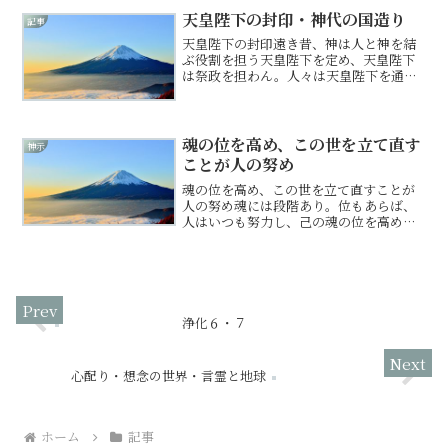
ぞれ許し難き罪なり。生ま...
天皇陛下の封印・神代の国造り
記事
天皇陛下の封印遠き昔、神は人と神を結
ぶ役割を担う天皇陛下を定め、天皇陛下
は祭政を担わん。人々は天皇陛下を通じ
て神を敬い尊び、日の本の世、良きには
からわれたり。なれど、人の心移ろいや
すく、我欲は強くなりて、少しずつ人は
神から離れ、天皇陛下の存...
魂の位を高め、この世を立て直す
神示
ことが人の努め
魂の位を高め、この世を立て直すことが
人の努め魂には段階あり。位もあらば、
人はいつも努力し、己の魂の位を高める
べけれ。位は常に同じにはあらず。己の
行動、生き方が、神の御意図に反するな
れば、すぐに波長下がりて位も下がら
ん。立て替え直しの最後はま...
浄化６・７
心配り・想念の世界・言霊と地球
ホーム
記事