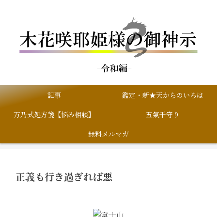
記事
鑑定・新★天からのいろは
万乃式処方箋【悩み相談】
五氣千守り
無料メルマガ
正義も行き過ぎれば悪