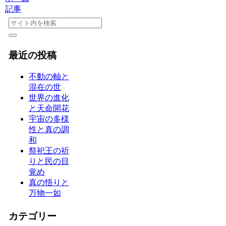
記事
最近の投稿
不動の軸と
混在の世
世界の進化
と天命開花
宇宙の多様
性と真の調
和
祭祀王の祈
りと民の目
覚め
真の悟りと
万物一如
カテゴリー