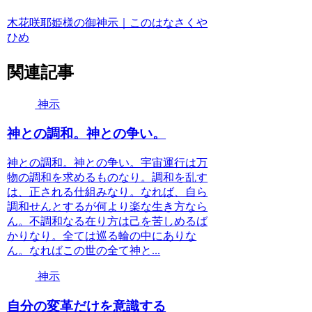
木花咲耶姫様の御神示｜このはなさくや
ひめ
関連記事
神示
神との調和。神との争い。
神との調和。神との争い。宇宙運行は万
物の調和を求めるものなり。調和を乱す
は、正される仕組みなり。なれば、自ら
調和せんとするが何より楽な生き方なら
ん。不調和なる在り方は己を苦しめるば
かりなり。全ては巡る輪の中にありな
ん。なればこの世の全て神と...
神示
自分の変革だけを意識する