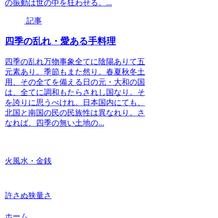
の振動は世の中を狂わせる。...
記事
四季の乱れ・愛ある手料理
四季の乱れ万物事象全てに陰陽ありて五
元素あり。季節もまた然り。春夏秋冬土
用、その全てを備える日の元・大和の国
は、全てに調和もたらされし国なり。そ
を誇りに思うべけれ。日本国内にても、
北国と南国の民の民族性は異なれり。さ
なれば、四季の無い土地の...
火風水・金銭
許さぬ狭量さ
ホーム