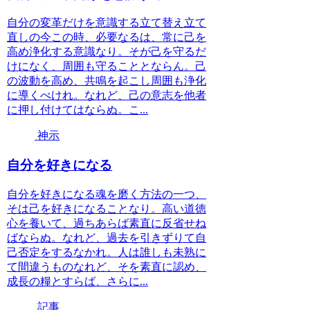
自分の変革だけを意識する立て替え立て
直しの今この時、必要なるは、常に己を
高め浄化する意識なり。そが己を守るだ
けになく、周囲も守ることとならん。己
の波動を高め、共鳴を起こし周囲も浄化
に導くべけれ。なれど、己の意志を他者
に押し付けてはならぬ。こ...
神示
自分を好きになる
自分を好きになる魂を磨く方法の一つ、
そは己を好きになることなり。高い道徳
心を養いて、過ちあらば素直に反省せね
ばならぬ。なれど、過去を引きずりて自
己否定をするなかれ。人は誰しも未熟に
て間違うものなれど、そを素直に認め、
成長の糧とすらば、さらに...
記事