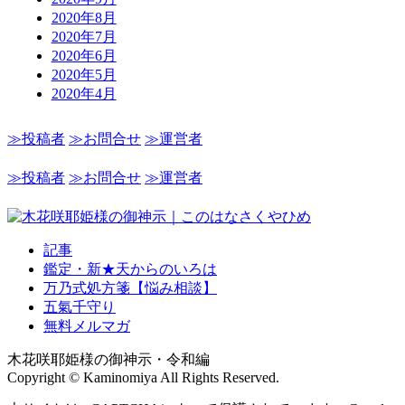
2020年8月
2020年7月
2020年6月
2020年5月
2020年4月
≫投稿者
≫お問合せ
≫運営者
≫投稿者
≫お問合せ
≫運営者
記事
鑑定・新★天からのいろは
万乃式処方箋【悩み相談】
五氣千守り
無料メルマガ
木花咲耶姫様の御神示・令和編
Copyright © Kaminomiya All Rights Reserved.