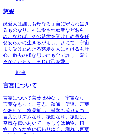
慈愛
慈愛人は誰しも母なる宇宙に守られ生き
るものなり。神に愛されぬ者などおら
ぬ。なれば、その慈愛を受け止め身を任
せ安らかに生きるがよし。さにて、宇宙
より受け止めたる慈愛を人に向けるも肝
心。過去の嫌な思い出も全て許して愛す
るがよからん。それは己を愛...
記事
言霊について
言霊について言葉は神なり。宇宙なり。
言葉をもって、意思、疎通、伝達。言葉
がありて、物品揃い、科学も成り立つ。
言葉はリズムなり。振動なり。振動は、
空気を伝いあいて、もしくは動物、植
物、色々な物に伝わりゆく。穢れし言葉