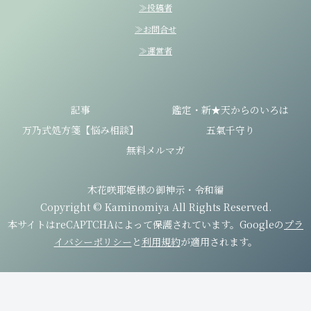
≫投稿者
≫お問合せ
≫運営者
記事
鑑定・新★天からのいろは
万乃式処方箋【悩み相談】
五氣千守り
無料メルマガ
木花咲耶姫様の御神示・令和編
Copyright © Kaminomiya All Rights Reserved.
本サイトはreCAPTCHAによって保護されています。Googleの
プラ
イバシーポリシー
と
利用規約
が適用されます。