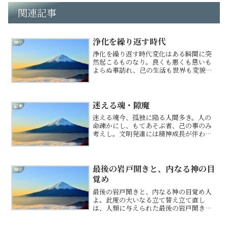
関連記事
浄化を繰り返す時代
神示
浄化を繰り返す時代変化はある瞬間に突
然起こるものなり。良くも悪くも思いも
よらぬ事訪れ、己の生活も世界も変貌
す。なれば、先が見えぬと不安に思うは
無駄なることなり。肝腎なるは結果を冷
静にみて、後の行動を決める柔軟さと意
志の強さなり。己の課題と向...
迷える魂・隙魔
記事
迷える魂今、孤独に陥る人間多き。人の
命疎かにし、もてあそぶ者、己の事のみ
考えし。文明発達には精神成長が伴わね
ばならぬ。精神追いつかぬまま、テレ
ビ、ゲーム、携帯電話、インターネット
など便利な物、楽しき物に浸かり込む生
活をするなれば人との交流も...
最後の岩戸開きと、内なる神の目
神示
覚め
最後の岩戸開きと、内なる神の目覚め人
よ。此度の大いなる立て替え立て直し
は、人類に与えられた最後の岩戸開きな
り。そは外なる世界に救いを求めるにあ
らず、己の内に閉ざされし天岩戸を自ら