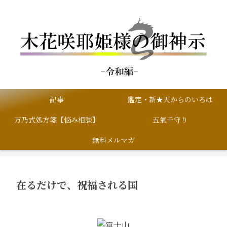
記事
鑑定・新★天からのいろは
万乃式処方箋【悩み相談】
五氣千守り
無料メルマガ
在るだけで、祝福される国