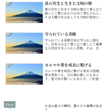
開くことなり。己の中の神を目覚めさせ
真の共生と生きた文明の理
神示
る鍵は、ただひたすらなる魂...
真の共生と生きた文明の理立て替え立て
直しにて要らぬものは全て浄化されん。
そは人間が生み出したる文明が地球に毒
を溜め続け、限界が近きゆえ。なれど、
文明や技術そのものが悪にはあらず。浄
化されねばならぬのは、自然を己が支配
下におき、奪い尽くさんと...
守られている奇跡
神示
守られている奇跡日本は守られし国な
り。日本人は立て替え立て直しにて重要
なる役目を与えられし民族。そは、日本
人の精神性に進化の可能性あるゆえ。そ
れゆえに未だ様々なる危機より守護の傘
の下にありなん。なれど、そも無限には
続かぬ。人の気づきよりも先...
カルマや業を成長に繋げる
記事
カルマや業を成長に繋げる家系の因縁、
業を背負うも、己の親が悪いにもあら
ず、祖父母が悪いにもあらず。ご先祖様
はそもそも、子孫を見守り、守護され
ん。自殺、人殺し、親殺し、子殺しの罪
は大きく、現世の法による償いにては、
償いきれず、子孫が償い浄化す...
お金は喜びの賜物。豊かさの循環が始ま
る