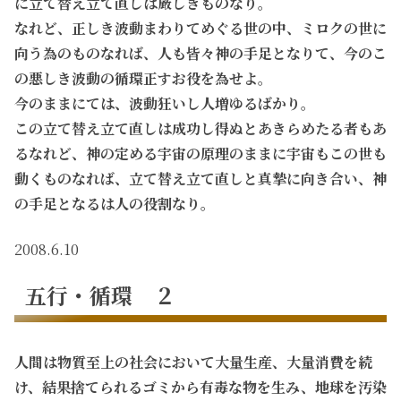
に立て替え立て直しは厳しきものなり。
なれど、正しき波動まわりてめぐる世の中、ミロクの世に
向う為のものなれば、人も皆々神の手足となりて、今のこ
の悪しき波動の循環正すお役を為せよ。
今のままにては、波動狂いし人増ゆるばかり。
この立て替え立て直しは成功し得ぬとあきらめたる者もあ
るなれど、神の定める宇宙の原理のままに宇宙もこの世も
動くものなれば、立て替え立て直しと真摯に向き合い、神
の手足となるは人の役割なり。
2008.6.10
五行・循環 ２
人間は物質至上の社会において大量生産、大量消費を続
け、結果捨てられるゴミから有毒な物を生み、地球を汚染