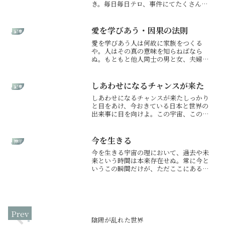
き。毎日毎日テロ、事件にてたくさんの
命奪われゆく。神は今すぐにでも立て替
え立て直し終わらせたしと思うなれど、
まだ迷いて苦しむなり。目を覆うような
愛を学びあう・因果の法則
記事
事件、命軽視の自分勝手な動...
愛を学びあう人は何故に家族をつくる
や。人はその真の意味を知らねばなら
ぬ。もともと他人同士の男と女、夫婦と
なりて共に苦労し修行為し、子もちて慈
しみ愛を注がん。そもそも人は己が大切
なものなり。真に人を愛することはなか
しあわせになるチャンスが来た
記事
なか困難なり。なれば、家族は...
しあわせになるチャンスが来たしっかり
と目をあけ、今おきている日本と世界の
出来事に目を向けよ。この宇宙、この世
のすべてが大掃除され変化し次元上がら
んとす。このときに生ある我々は、そを
見届けねばならぬ。この世の大掃除行わ
今を生きる
神示
れるれば、想像を絶する恐...
今を生きる宇宙の理において、過去や未
来という時間は本来存在せぬ。常に今と
いうこの瞬間だけが、ただここにあるの
みなり。人は時間を、過去から未来へと
連続して進むものと思い込み、終わった
過去を悔やみ、まだ起きていない未来を
恐れてきた。過去も未来も...
陰陽が乱れた世界