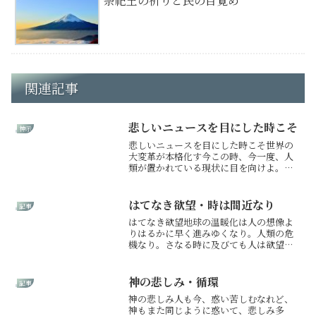
祭祀王の祈りと民の目覚め
関連記事
悲しいニュースを目にした時こそ
神示
悲しいニュースを目にした時こそ世界の
大変革が本格化す今この時、今一度、人
類が置かれている現状に目を向けよ。地
球は危機を迎え、このままなれば、人も
動物も生きられぬ星となり破滅せんと
す。そを救うため、人の進化を促し、地
はてなき欲望・時は間近なり
記事
上世界の大浄化を行うが立て...
はてなき欲望地球の温暖化は人の想像よ
りはるかに早く進みゆくなり。人類の危
機なり。さなる時に及びても人は欲望に
まみれんとす。北極も南極も地球に必要
ならん。温暖化にて氷溶けゆきて、やが
ては多くの土地沈み、多くの生命も奪わ
神の悲しみ・循環
記事
れんとす。北極南極の氷溶...
神の悲しみ人も今、惑い苦しむなれど、
神もまた同じように惑いて、悲しみ多