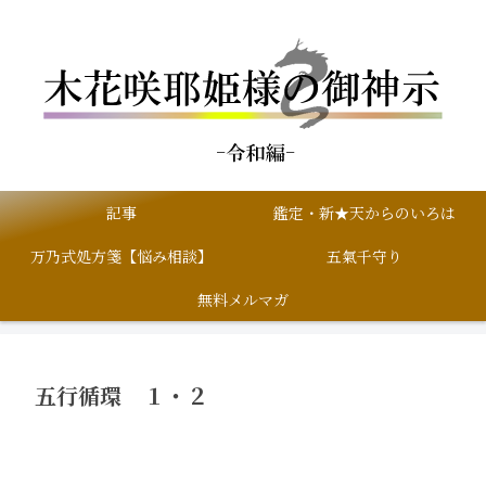
記事
鑑定・新★天からのいろは
万乃式処方箋【悩み相談】
五氣千守り
無料メルマガ
五行循環 １・２