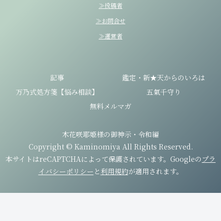
≫投稿者
≫お問合せ
≫運営者
記事
鑑定・新★天からのいろは
万乃式処方箋【悩み相談】
五氣千守り
無料メルマガ
木花咲耶姫様の御神示・令和編
Copyright © Kaminomiya All Rights Reserved.
本サイトはreCAPTCHAによって保護されています。Googleの
プラ
イバシーポリシー
と
利用規約
が適用されます。