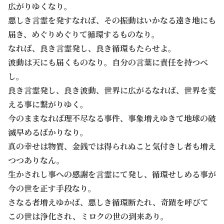
広がりゆくなり。
悪しき言霊を発すなれば、その振動はいかなる遠き地にも
届き、めぐりめぐりて循環するものなり。
なれば、良き言霊発し、良き循環もたらせよ。
波動は天にも届くものなり。自分の言葉に責任を持つべ
し。
良き言霊発し、良き波動、世界に広がるなれば、世界を変
える事に繋がりゆく。
今のままなれば理不尽なる事件、事象増えゆきて地球の破
滅早めるばかりなり。
真の幸せは物質、金銭では得られぬこと気付きし者も増え
つつありなん。
生かされし事への感謝を言霊にて発し、循環せしめる事が
今の世を正す手段なり。
さなる者増えゆかば、悪しき循環断たれ、奇蹟を呼びて
この世は浄化され、ミロクの世の到来あり。