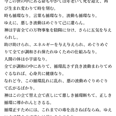
今この世の中にある命もやがては年老いて死を迎え、再
び生まれ変わりて時を刻む。
時も循環なり。言葉も循環なり。波動も循環なり。
ゆえに、悪しき波動はめぐりて己に還らん。
神は宇宙全ての万物事象を陰陽に分け、さらに五気を与え
られし。
助け助けられ、エネルギーを与え与えられ、めぐりめぐ
りて全てが調和され保たれゆくための仕組みなり。
人間の体は小宇宙なり。
全てが調和の中にありて、循環乱さず良き波動まわりてめ
ぐるなれば、心身共に健康なり。
なれど今、この循環乱れに乱れ、悪の波動めぐりめぐり
て広がるばかり。
神はこの立て替え立て直しにて悪しき循環断ちて、正しき
循環に導かれんとさるる。
循環正すためには、これまでの毒を出さねばならぬ。ゆえ