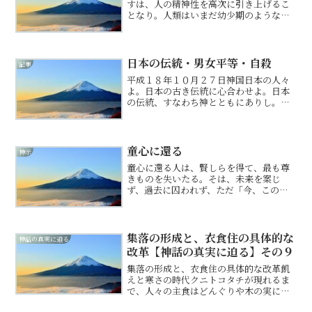
すは、人の精神性を高次に引き上げるこ
となり。人類はいまだ幼少期のようなも
の。立て替え立て直しにて、人類は大人
へと成長を果たさんとす。今世界が抱え
し問題は、人類がまだまだ幼く未熟なる
ゆえに起こる事。政の世界...
日本の伝統・男女平等・自殺
記事
平成１８年１０月２７日神国日本の人々
よ。日本の古き伝統に心合わせよ。日本
の伝統、すなわち神とともにありし。皇
室の伝統。神社仏閣。武芸。剣道。太
鼓。全てが神の心。意図。その中にあり
し。日本民族は神仏を敬い、先祖を敬
い、家を敬い、日本の心を敬い...
童心に還る
神示
童心に還る人は、賢しらを得て、最も尊
きものを失いたる。そは、未来を案じ
ず、過去に囚われず、ただ「今、この瞬
間」にのみ、その命の全てを輝かせる、
魂の在り様なり。童心に還るとは、子ど
ものように生きることにあらず。己が作
りし、重き荷物を一度下ろし...
集落の形成と、衣食住の具体的な
神話の真実に迫る
改革【神話の真実に迫る】その９
集落の形成と、衣食住の具体的な改革飢
えと寒さの時代クニトコタチが現れるま
で、人々の主食はどんぐりや木の実に頼
るほかなく、特に冬は食糧が不足し、常