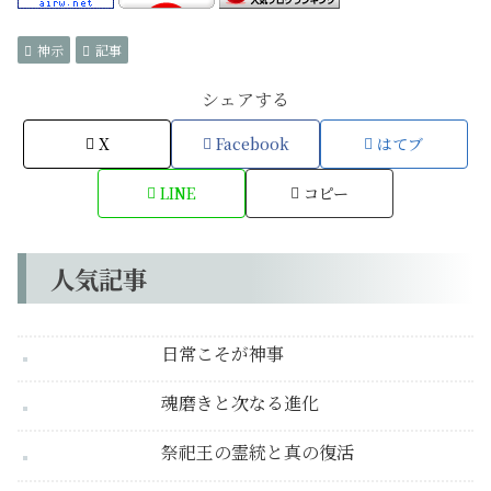
神示
記事
シェアする
X
Facebook
はてブ
LINE
コピー
人気記事
日常こそが神事
魂磨きと次なる進化
祭祀王の霊統と真の復活