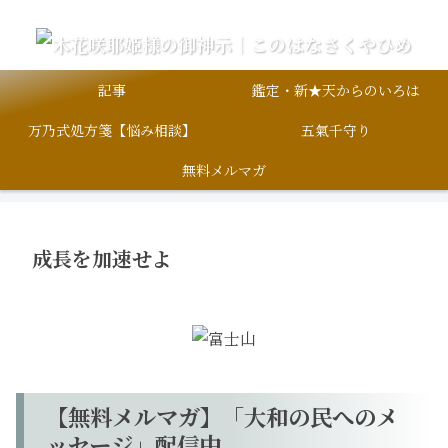
記事
鑑定・新★天からのいろは
万乃式処方箋【悩み相談】
五氣千守り
無料メルマガ
成長を加速せよ
【無料メルマガ】「大和の民へのメ
ッセージ」配信中