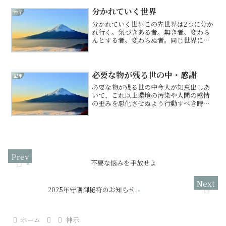
に飢えとの戦いでした。住居も岩穴や岩
かげをそのまま利用するか、地面を掘っ
分かれていく世界
神示
ただけの粗末な竪穴で、雨...
分かれていく世界この先世界は2つに分か
れ行く。気づきある者。無き者。変わら
んとする者。変わらぬ者。同じ世界に存
在せんと見えるも、そは別世界の存在と
なりゆかん。今はまだ、2つの世界が混在
し行き来も可能なれど、いずれ両者は完
全に分かれ、交わる事...
必要な物が残る世の中・感謝
記事
必要な物が残る世の中今人が知恵出しあ
いて、これ以上環境の汚染や人間の感情
の歪みを悪化させぬよう行動すべき時な
り。この地球の行く末、日本の行く末、
子等、子孫の行く末案ずる心あるなれ
ば、行動するがよし。すでに汚し穢した
るものは浄化し、不必要なる...
不要な悩みを手放せよ
2025年守護御秘符のお知らせ
ホーム
神示