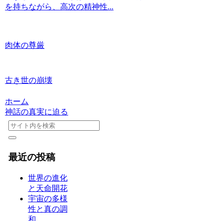
を持ちながら、高次の精神性...
肉体の尊厳
古き世の崩壊
ホーム
神話の真実に迫る
最近の投稿
世界の進化
と天命開花
宇宙の多様
性と真の調
和