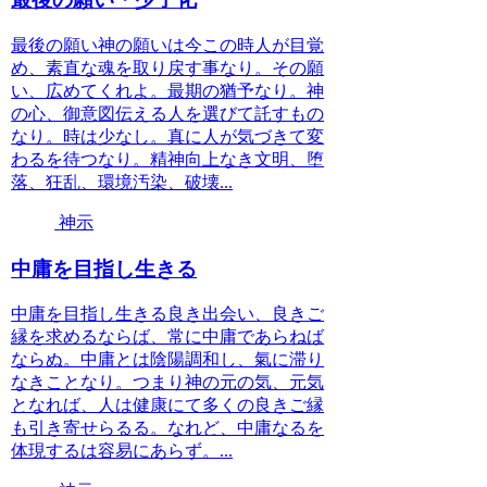
最後の願い神の願いは今この時人が目覚
め、素直な魂を取り戻す事なり。その願
い、広めてくれよ。最期の猶予なり。神
の心、御意図伝える人を選びて託すもの
なり。時は少なし。真に人が気づきて変
わるを待つなり。精神向上なき文明、堕
落、狂乱、環境汚染、破壊...
神示
中庸を目指し生きる
中庸を目指し生きる良き出会い、良きご
縁を求めるならば、常に中庸であらねば
ならぬ。中庸とは陰陽調和し、氣に滞り
なきことなり。つまり神の元の気、元気
となれば、人は健康にて多くの良きご縁
も引き寄せらるる。なれど、中庸なるを
体現するは容易にあらず。...