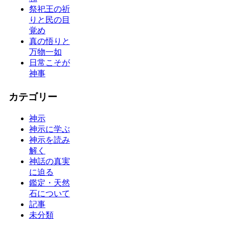
祭祀王の祈
りと民の目
覚め
真の悟りと
万物一如
日常こそが
神事
カテゴリー
神示
神示に学ぶ
神示を読み
解く
神話の真実
に迫る
鑑定・天然
石について
記事
未分類