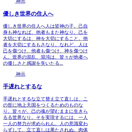
神示
優しき世界の住人へ
優しき世界の住人へ人は皆神の子。己自
身も神なれば、他者もまた神なり。己を
大切にするは、神を大切にすること。他
者を大切にするもさなり。なれど、人は
己を傷つけ、他者も傷つけ、神を傷つけ
ん。世界の混乱、混沌は、皆々が他者へ
の優しさと感謝を失いたる...
神示
手遅れとするな
手遅れとするな立て替え立て直しは、こ
の世に地上天国をつくるためのものな
り。皆々が、己の魂が望むままに生きら
るる世界なり。そを実現するには、一人
一人の努力が求められん。人の意識変わ
らずして、立て直しは果たされぬ。肉体