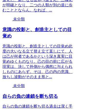
が明確となり、二つの人類が別の道に歩
むこととならん。なれば、...
未分類
意識の投影と、創造主としての目
覚め
意識の投影と、創造主としての目覚め此
度の大いなる立て替え立て直しにて、人
は己が何者であるかという深き真実に目
覚めゆくものなり。己の目の前に広がる
現実は、決して外側から偶然に与えられ
しものにあらず。そは、己の内の意識、
放ちし波動がそのまま形と...
未分類
自らの負の連鎖を断ち切る
自らの負の連鎖を断ち切る過去は潔く手