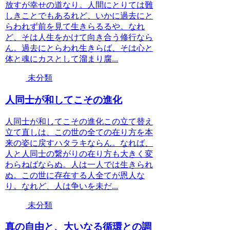
放すが幸せの道なり。人間にとりては難
しきことでもあるれど、いかに過去にと
らわれず前を見て生きらるるや。なれ
ど、そは人生をかけて向き合う修行なら
ん。過去にとらわれ生きらば、そは心と
体と魂にカスとして溜まり腐...
未分類
人同士が和してこその進化
人同士が和してこその進化この立て替え
立て直しは、この世の全ての在り方を本
来の姿に戻すハタラキならん。なれば、
人と人同士の繋がりの在り方も大きく変
わらねばならぬ。人は一人では生きられ
ぬ。この世に存在する人全てが恩人な
り。なれど、人は争いを未だ...
未分類
真の自由と、大いなる循環との調