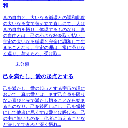
和
真の自由と、大いなる循環との調和此度
の大いなる立て替え立て直しにて、人は
真の自由を悟り、体現するものなり。真
の自由とは、己の小さな枠を取り払い、
宇宙の大いなる循環と完全に調和して生
きることなり。宇宙の理は、常に滞りな
く巡り、与えられ、受け取...
未分類
己を満たし、愛の起点とする
己を満たし、愛の起点とする宇宙の理に
おいて、真の愛とは、まず己自身を限り
ない喜びと光で満たし切ることから始ま
るものなり。己を後回しにし、己を犠牲
にして他者に尽くすは愛とは呼ばぬ。己
の中に無いものを、他者に与えることな
ど決してできぬと深く悟れ...