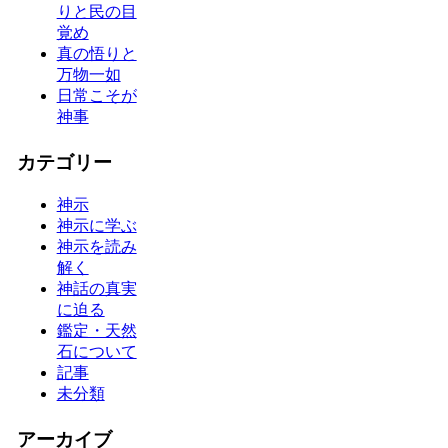
りと民の目
覚め
真の悟りと
万物一如
日常こそが
神事
カテゴリー
神示
神示に学ぶ
神示を読み
解く
神話の真実
に迫る
鑑定・天然
石について
記事
未分類
アーカイブ