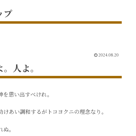
ップ
2024.08.20
よ。人よ。
神を思い出すべけれ。
助けあい調和するがトコヨクニの理念なり。
れぬ。