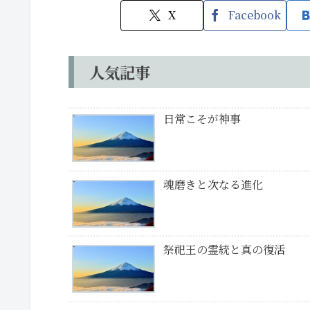
X
Facebook
人気記事
日常こそが神事
魂磨きと次なる進化
祭祀王の霊統と真の復活