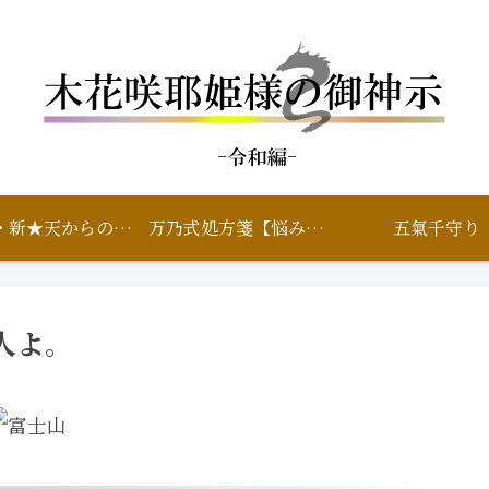
鑑定・新★天からのいろは
万乃式処方箋【悩み相談】
五氣千守り
人よ。