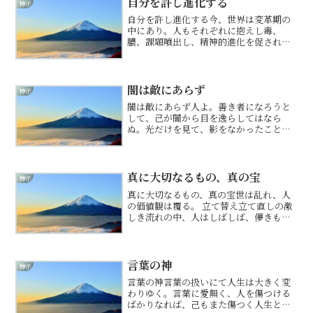
自分を許し進化する
神示
自分を許し進化する今、世界は変革期の
中にあり。人もそれぞれに抱えし毒、
膿、課題噴出し、精神的進化を促されん
とす。そは、時に辛き修行となることも
ありなん。なれど、いかなる時も、みな
みな、己を卑下せず、追い詰めるなかれ
よ。様々な噴き出しは、これ...
闇は敵にあらず
神示
闇は敵にあらず人よ。善き者になろうと
して、己が闇から目を逸らしてはなら
ぬ。光だけを見て、影をなかったことに
してはならぬ。妬み、憎しみ、欲、弱き
心。 誰にでもあるその闇を汚いものと蓋
をせば、中で腐り、毒とならん。逃げれ
ば逃げるほど、影は大きく...
真に大切なるもの、真の宝
神示
真に大切なるもの、真の宝世は乱れ、人
の価値観は覆る。 立て替え立て直しの激
しき流れの中、人はしばしば、儚きもの
を追い、真に大切なるものを見失う。 富
か、名声か、束の間の快楽か。否。今こ
そ、揺らぐことなき真実の価値、真の宝
とは何かを、深く心に...
言葉の神
神示
言葉の神言葉の扱いにて人生は大きく変
わりゆく。言葉に愛無く、人を傷つける
ばかりなれば、己もまた傷つく人生とな