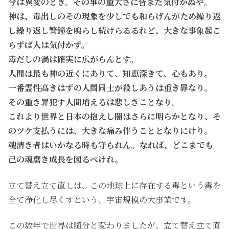
今は異変のとき。その事の重大さに皆まだ気付かぬや。
神は、毒出しのその現象を少しでも和らげんがため繰り返
し繰り返し警鐘を鳴らし続けらるるれど、大きな事象起こ
らずば人は気付かず。
毒だしの渦は確実に広がらんとす。
人間は最も神の近くにありて、知恵深きて、心もあり。
一番霊性高きはずの人間同士が殺しあうは重き罪なり。
その重き罪犯す人間増えるは悲しきことなり。
これより世界と日本の抱えし闇はさらに明らかとなり、そ
のツケ支払うには、大きな痛み伴うこととなりにけり。
魂清き者はいかなる時も守られん。なれば、どこまでも
己の魂磨き成長を図るべけれ。
立て替え立て直しは、この地球上に存在する毒という毒を
全て浄化し尽くすという、宇宙規模の大事業です。
この数年で世界は随分と変わりましたが、立て替え立て直