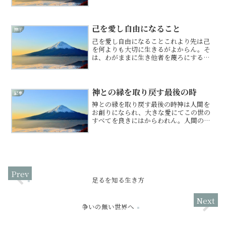
らん。言葉は創造の神の力を持つものな
れば、軽く扱うはならず。一言一言を丁
寧に発するれば、自然に魂磨かれ、加護
厚くならん。そを悟るれば...
己を愛し自由になること
神示
己を愛し自由になることこれより先は己
を何よりも大切に生きるがよからん。そ
は、わがままに生き他者を蔑ろにするこ
ととは異なり。己を真に大切にする者
は、その愛を他者にも広げ、調和果たさ
ん。己を大切にするとは、他者を大切に
することでもある故。立て替...
神との縁を取り戻す最後の時
記事
神との縁を取り戻す最後の時神は人間を
お創りになられ、大きな愛にてこの世の
すべてを良きにはからわれん。人間の体
とて、頭から、足の爪の先まで、計算さ
れつくされた如く、精密につくられり。
そこには、人間業にはない何かがはたら
くものなれど、そを感じぬ...
足るを知る生き方
争いの無い世界へ