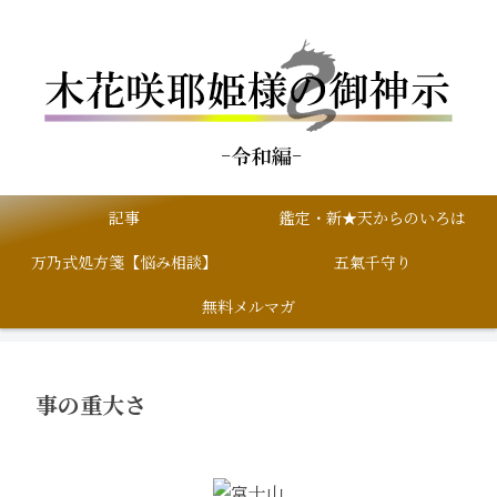
記事
鑑定・新★天からのいろは
万乃式処方箋【悩み相談】
五氣千守り
無料メルマガ
事の重大さ