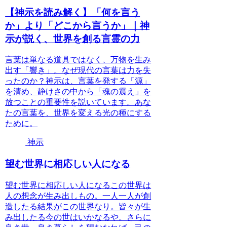
【神示を読み解く】「何を言う
か」より「どこから言うか」｜神
示が説く、世界を創る言霊の力
言葉は単なる道具ではなく、万物を生み
出す「響き」。なぜ現代の言葉は力を失
ったのか？神示は、言葉を発する「源」
を清め、静けさの中から「魂の震え」を
放つことの重要性を説いています。あな
たの言葉を、世界を変える光の種にする
ために。
神示
望む世界に相応しい人になる
望む世界に相応しい人になるこの世界は
人の想念が生み出しもの。一人一人が創
造したる結果がこの世界なり。皆々が生
み出したる今の世はいかなるや。さらに