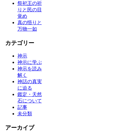
祭祀王の祈
りと民の目
覚め
真の悟りと
万物一如
カテゴリー
神示
神示に学ぶ
神示を読み
解く
神話の真実
に迫る
鑑定・天然
石について
記事
未分類
アーカイブ