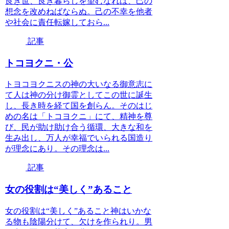
良き世、良き暮らしを望むなれば、己の
想念を改めねばならぬ。己の不幸を他者
や社会に責任転嫁しておら...
記事
トコヨクニ・公
トヨコヨクニスの神の大いなる御意志に
て人は神の分け御霊としてこの世に誕生
し、長き時を経て国を創らん。そのはじ
めの名は「トコヨクニ」にて、精神を尊
び、民が助け助け合う循環、大きな和を
生み出し、万人が幸福でいられる国造り
が理念にあり。その理念は...
記事
女の役割は“美しく”あること
女の役割は“美しく”あること神はいかな
る物も陰陽分けて、欠けを作られり。男