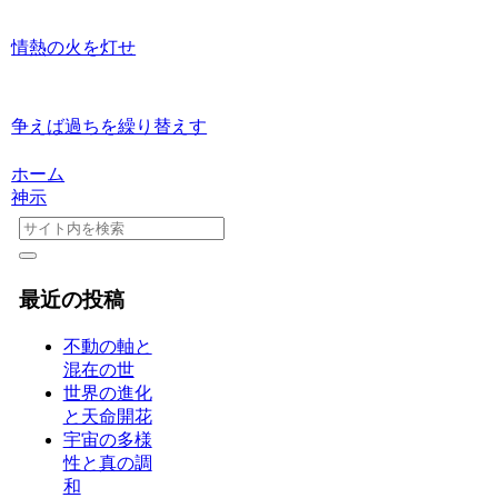
情熱の火を灯せ
争えば過ちを繰り替えす
ホーム
神示
最近の投稿
不動の軸と
混在の世
世界の進化
と天命開花
宇宙の多様
性と真の調
和