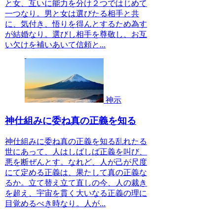
と女、互いに能力を分け２つではじめて
一つなり。男と女は選びたる相手と共
に、気付き、悟りを得んとするため為す
が結婚なり。選びし相手を尊敬し、お互
い欠けを補いあいて信頼と...
神示
神仕組みに委ね真の正義を知る
神仕組みに委ね真の正義を知る乱れたる
世にあって、人はしばしば正義を叫び、
悪を断ぜんとす。なれど、人が己が尺度
にて定める正義は、果たして真の正義な
るか。立て替え立て直しの今、人の裁き
を超え、宇宙を貫く大いなる正義の理に
目覚めるべき時なり。人が...