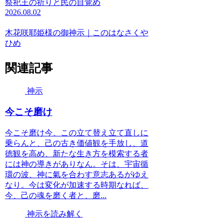
祭祀王の祈りと民の目覚め
2026.08.02
木花咲耶姫様の御神示｜このはなさくや
ひめ
関連記事
神示
今こそ磨け
今こそ磨け今、この立て替え立て直しに
乗らんと、己の古き価値観を手放し、道
徳観を高め、新たな生き方を模索する者
には神の導きがありなん。そは、宇宙循
環の波、神に氣を合わす意志あるがゆえ
なり。今は変化が加速する時期なれば、
今、己の魂を磨く者と、磨...
神示を読み解く