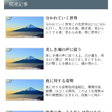
関連記事
分かれていく世界
神示
分かれていく世界この先世界は2つに分か
れ行く。気づきある者。無き者。変わら
んとする者。変わらぬ者。同じ世界に存
在せんと見えるも、そは別世界の存在と
なりゆかん。今はまだ、2つの世界が混在
し行き来も可能なれど、いずれ両者は完
全に分かれ、交わる事...
美しき魂の声に従う
神示
美しき魂の声に従う人よ。己が道を、何
を以て選び、何を以て正しきとするか。
己が賢しらを頼みとし、損か得かと、頭
でばかり計算してはおらぬや。人の目を
気にし、世の物差しに合わせ、最も安全
なる道を探してはおらぬや。なれど、頭
が導き出す答えは、恐れと...
食に対する姿勢
神示
食に対する姿勢地球温暖化、環境汚染、
破壊、はびこる病気。このような現象は
神の御意図になきもの。自滅へと向かう
この地球。その因は人間にあり。地球存
亡の危機なるこの時、いまだ絶えぬ戦
争、テロ。毎日毎日人々が命を落とすな
り。日本の国はそを我の事に...