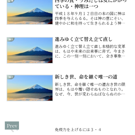
四季の食・うみだしは女にかかっ
記事
ている・神理は一つ
平成１８年９月１２日日の本の国に神は
四季を与えらるる。そは神の意にそい、
健やかに和を持って生きられるよう神は
四季を与えられし。されど、今四季の意
味はなし。春に咲く草花。夏に咲く草
花。秋に咲く草花。冬に咲く草花。それ
進みゆく立て替え立て直し
神示
ぞれに役割りありて、その時...
進みゆく立て替え立て直し本格的な変革
は、もはや未来の出来事に非ず。今まさ
に、この一刻一刻において、全き事象と
して進みゆかん。世を構成する振動は
刻々と変化し、旧き仕組みとの乖離は極
まりつつあり。これまでの歪み、滞り、
不自然なる結びつきは、現在...
新しき世、命を継ぐ唯一の道
神示
新しき世、命を継ぐ唯一の道古き世の限
界は、もはや覆い隠せぬものとなれり。
なぜ、今、世が変わらねばならぬのか。
そは、恐れを糧とし、互いに奪い合う
「我」の理が、完全なる行き止まりを迎
えし故なり。奪い合えば、物は尽き、地
は痩せ、心は荒む。 競...
免疫力を上げるには３・４