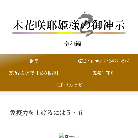
記事
鑑定・新★天からのいろは
万乃式処方箋【悩み相談】
五氣千守り
無料メルマガ
免疫力を上げるには５・６