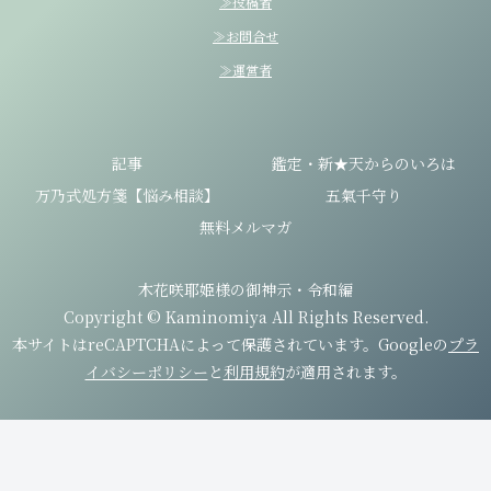
≫投稿者
≫お問合せ
≫運営者
記事
鑑定・新★天からのいろは
万乃式処方箋【悩み相談】
五氣千守り
無料メルマガ
木花咲耶姫様の御神示・令和編
Copyright © Kaminomiya All Rights Reserved.
本サイトはreCAPTCHAによって保護されています。Googleの
プラ
イバシーポリシー
と
利用規約
が適用されます。