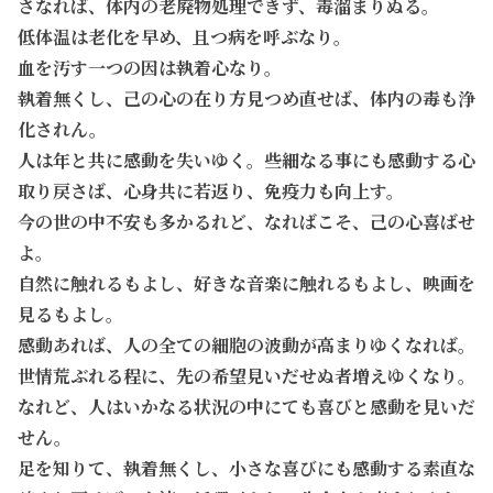
さなれば、体内の老廃物処理できず、毒溜まりぬる。
低体温は老化を早め、且つ病を呼ぶなり。
血を汚す一つの因は執着心なり。
執着無くし、己の心の在り方見つめ直せば、体内の毒も浄
化されん。
人は年と共に感動を失いゆく。些細なる事にも感動する心
取り戻さば、心身共に若返り、免疫力も向上す。
今の世の中不安も多かるれど、なればこそ、己の心喜ばせ
よ。
自然に触れるもよし、好きな音楽に触れるもよし、映画を
見るもよし。
感動あれば、人の全ての細胞の波動が高まりゆくなれば。
世情荒ぶれる程に、先の希望見いだせぬ者増えゆくなり。
なれど、人はいかなる状況の中にても喜びと感動を見いだ
せん。
足を知りて、執着無くし、小さな喜びにも感動する素直な