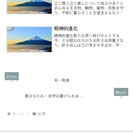
立て替え立て直しについて地上のありと
あらゆる生き物、動物、植物、形態を守
り、平和に暮らすことを望まるるなり。
されど、このままではならずと判断する
ゆえの苦渋の決断なり。立て替え立て直
しにて様々な問題表面化せし。表面化せ
精神的進化
神示
ずば、治療もできず。表面...
精神的進化新たな世へ移行せんとする
今、そを阻むは人が人を許さぬ狭量さな
り。許さぬ心は己の気をせき止め、宇宙
との同調を妨げん。今は地球の危機の
時。人類の危機の時。人同士が争いあっ
ている暇など無し。人は誰でも過ちを犯
すもの。己も人から許されねば...
米・和食
傲るなかれ・苦労は避けられぬ
ホーム
記事