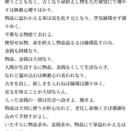
使うこともなく、古くなり命終えし物をただ欲望にて増や
すは執着心増すばかり。
物品に溢れかえる家は気を乱す元となり、空気循環せず滞
りゆく。
不要なる物捨て去れよ。
使用せぬ物、命を終えし物品溢るるは循環乱すのみ。
金銭も同様なり。
物品、金銭は大切なり。
人間が生活するに物品、金銭なくして生活ならず。
なれど溜め込むは執着心の表われなり。
古きを出し、新しきを入れねば循環は滞りゆく。
足るを知ることが大切ならん。
入った金銭の一部は社会へ返せよ。施せよ。
物品は大切に使うが肝心なれど、老化し命無くさば感謝を
込めて手放すがよし。
いたずらに物品求め、金銭求め、物品にて家溢れかえるは