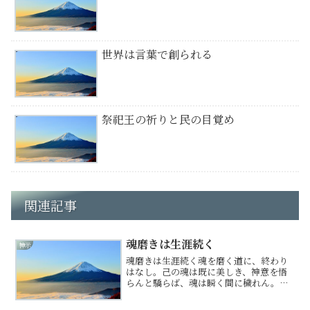
世界は言葉で創られる
祭祀王の祈りと民の目覚め
関連記事
魂磨きは生涯続く
神示
魂磨きは生涯続く魂を磨く道に、終わり
はなし。己の魂は既に美しき、神意を悟
らんと驕らば、魂は瞬く間に穢れん。魂
とは、神より預かりし神鏡の如し。日々
の暮らしの中で、知らず知らずのうちに