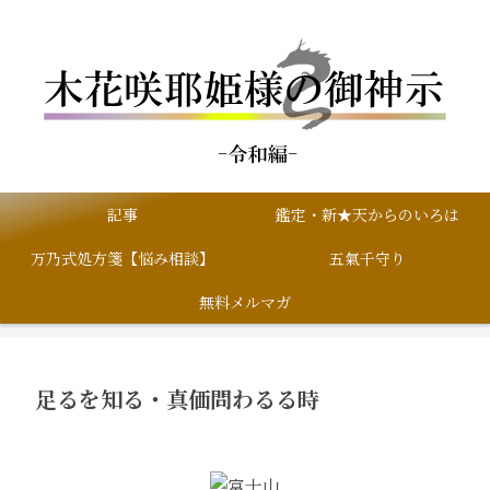
記事
鑑定・新★天からのいろは
万乃式処方箋【悩み相談】
五氣千守り
無料メルマガ
足るを知る・真価問わるる時