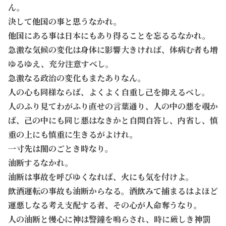
ん。
決して他国の事と思うなかれ。
他国にある事は日本にもあり得ることを忘るるなかれ。
急激な気候の変化は身体に影響大きければ、体病む者も増
ゆるゆえ、充分注意すべし。
急激なる政治の変化もまたありなん。
人の心も同様ならば、よくよく自重し己を抑えるべし。
人のふり見てわがふり直せの言葉通り、人の中の悪を覗か
ば、己の中にも同じ悪はなきかと自問自答し、内省し、慎
重の上にも慎重に生きるがよけれ。
一寸先は闇のごとき時なり。
油断するなかれ。
油断は事故を呼びゆくなれば、火にも気を付けよ。
飲酒運転の事故も油断からなる。酒飲みて捕まるはよほど
運悪しなる考え支配する者、その心が人命奪うなり。
人の油断と慢心に神は警鐘を鳴らされ、時に厳しき神罰