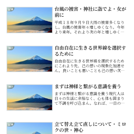
邪気の汚れ溜まりて曇りゆく。我欲の
塵、不平不満の垢は、片時も...
台風の被害・神社に詣でよ・女が
記事
前に
平成１８年９月９日大雨の被害多くなり
し。台風の被害年々増しゆくなり。今年
より来年。それより次の年と増しゆくば
かり。地球温暖化を唱え、地球に優しく
と唱えるものあり。されど、全て人間が
地球を汚し、山、海、川を汚し、果てに
自由自在に生きる世界線を選択す
神示
は食べ物まで身体に悪き物...
るために
自由自在に生きる世界線を選択するため
にこれより先、己の想いの現象化加速せ
ん。良いことも悪いことも己の想い次第
なり。それ故、神は人の魂の浄化を急ぎ
促さんとす。二極化の時代なれば、美し
き魂へと進化する者と、ますます魂を穢
まずは神様と繋がる意識を養う
神示
し生きる者と分かれゆかん...
まずは神様と繋がる意識を養う現代人は
日々の生活に余裕なく、心も体も固まり
て不調を呼び込まん。なれば、一日の少
しの時間でも、神に祈りて心と体をゆる
めることを意識するべけれ。ゆったりと
呼吸をし、日々の感謝捧ぐれば、神と繋
がりて神氣、体内に流れん...
立て替え立て直しについて・ミロ
記事
クの世・神心