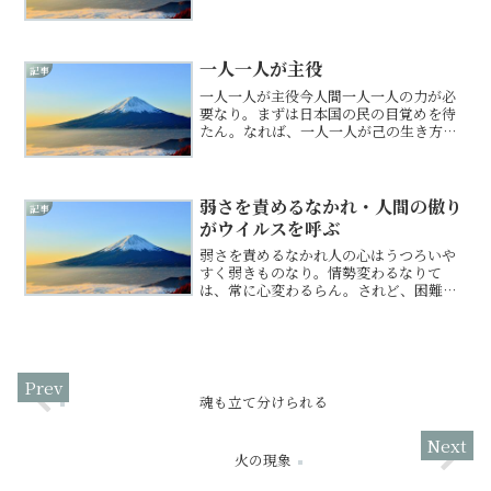
に切り分けるのは、己の都合や恐れが生
み出した幻に過ぎぬと悟れよ。人は、己
の正しさを証明しようと誰かを悪と定
め、争いを繰り返してきた...
一人一人が主役
記事
一人一人が主役今人間一人一人の力が必
要なり。まずは日本国の民の目覚めを待
たん。なれば、一人一人が己の生き方を
見つめ直し改めねばならぬ。今、自然と
調和する生き方、文明こそ望まるる。一
人一人が変わらねば世界は変わらぬ。人
よ勇気をもてよ。この世界...
弱さを責めるなかれ・人間の傲り
記事
がウイルスを呼ぶ
弱さを責めるなかれ人の心はうつろいや
すく弱きものなり。情勢変わるなりて
は、常に心変わるらん。されど、困難苦
労から逃げるべからず。安きに流れる人
生なりては生きる意味なき。何の障害も
なく何の困難もなく、魂磨く修行もせず
生きる者ありなば、そは老後...
魂も立て分けられる
火の現象