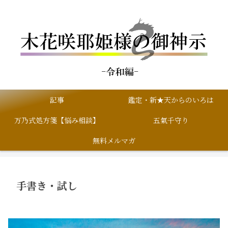
記事
鑑定・新★天からのいろは
万乃式処方箋【悩み相談】
五氣千守り
無料メルマガ
手書き・試し