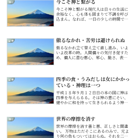
今こそ神と繋がる
神示
今こそ神と繋がる現代人は日々の生活に
余裕なく、心も体も固まりて不調を呼び
込まん。なれば、一日の少しの時間で
も、神に祈りて心と体をゆるめることを
意識するべけれ。ゆったりと呼吸をし、
日々の感謝捧ぐれば、神と繋がりて神
氣、体内に流れんとす。そは一...
傲るなかれ・苦労は避けられぬ
記事
傲るなかれ立て替え立て直し進み、いよ
いよ改革の時。人間個々の気付き促すた
め、個人に潜む悪心、邪心、脆さ、表面
化さる。油断するなば足許すくわれん。
己の中の邪心なるは邪悪なるもの引き寄
せ、たやすく騙されゆくなり。人、皆た
やすく悪へと引きずられる...
四季の食・うみだしは女にかかっ
記事
ている・神理は一つ
平成１８年９月１２日日の本の国に神は
四季を与えらるる。そは神の意にそい、
健やかに和を持って生きられるよう神は
四季を与えられし。されど、今四季の意
味はなし。春に咲く草花。夏に咲く草
花。秋に咲く草花。冬に咲く草花。それ
世界の摩擦を消す
神示
ぞれに役割りありて、その時...
世界の摩擦を消す善と悪、正しさと間違
い。 万物はただそこにあるのみで、元よ
り何の色もついてはおらぬ。それを二つ