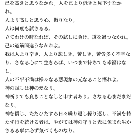
己を高きと思うなかれ。人を己より低きと見下すなか
れ。
人より高しと思う心、傲りなり。
人は何度も試さるる。
立てわけの時なれば、その試しに負け、道を過つなかれ。
己の道筋間違うなかれよ。
我は人より辛き、人より悲しき、苦しき、苦労多く不幸な
り。さなる心にて生きらば、いつまで待ちても幸福はな
し。
人の不平不満は様々なる悪現象の元なること悟れよ。
神の試しは神の愛なり。
神祈りても良きことなしと申す者あり。さなる心まだまだ
なり。
神を信じ、ただひたすら日々繰り返し繰り返し、不満を持
たず行を続ける者は、やがては神の守りと光に包まれ生か
さるる事に必ず気づくものなり。