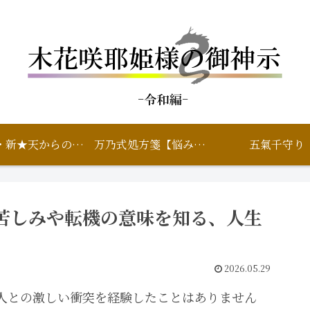
鑑定・新★天からのいろは
万乃式処方箋【悩み相談】
五氣千守り
苦しみや転機の意味を知る、人生
2026.05.29
人との激しい衝突を経験したことはありません