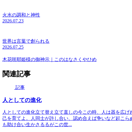
火水の調和と神性
2026.07.23
世界は言葉で創られる
2026.07.25
木花咲耶姫様の御神示｜このはなさくやひめ
関連記事
記事
人としての進化
人としての進化立て替え立て直しの今この時、人は器を広げ
己を育てよ。人同士が許し合い、認め合えば争いなど起こら
も助け合い生かさるるがこの世...