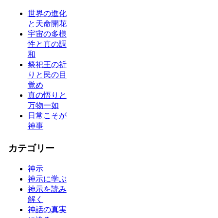
世界の進化
と天命開花
宇宙の多様
性と真の調
和
祭祀王の祈
りと民の目
覚め
真の悟りと
万物一如
日常こそが
神事
カテゴリー
神示
神示に学ぶ
神示を読み
解く
神話の真実