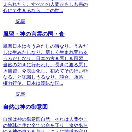
えられたり。すべての人間がもしも悪の
心にて生きるなら、この世...
記事
風習・神の言霊の国・食
風習日本は今うみだしの時なり。うみだ
しは生みだしなり。新しく生まれ変わる
うみだしなり。日本の古き悪しき風習、
当然の如きに行われし。長きに渡る悪し
き風習、今表面化し、初めてその行い罪
なること認識しうるなり。談合、賄賂、
権力行使。日本は曖昧な国...
記事
自然は神の御意図
自然は神の御意図自然、それは人間やこ
の地球に住む全ての命を守り、食やあら
ゆる神の恵みを与え、さらに地球を守り