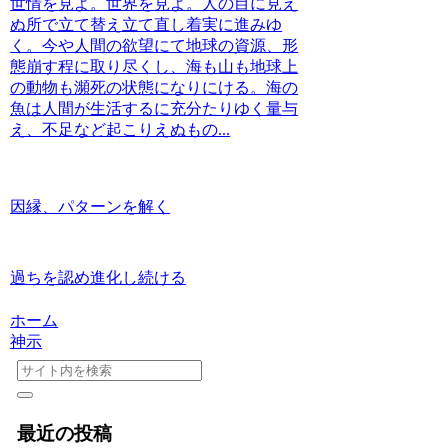
世情を見よ。世界を見よ。人の目に見え
ぬ所で立て替え立て直し着実に進みゆ
く。今や人間の欲望にて地球の資源、形
態崩す程に取り尽くし、海も山も地球上
の動物も瀕死の状態になりにける。海の
魚は人間が生活するに充分たりゆく量与
え、不足など起こりえぬもの...
因縁、パターンを解く
過ちを認め進化し続ける
ホーム
神示
最近の投稿