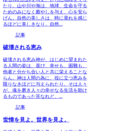
たり。山や川や海は、地球、生命を守る
ためのみになく癒やしを与え、心を安ら
げん。自然の美しさは、時に畏れを感じ
るほどに美しきなり。自然...
記事
破壊される恵み
破壊される恵み神が、はじめに望まれた
る人間の姿は、喜び、幸せも、困難も、
他者と分かち合い人と共に栄えることな
らん。神は人間の為に、役に立つ恵みを
限りなきほどに与えられたり。そは人々
が、魂を磨き人々の幸せなる生活を助け
るものであった筈なれど、...
記事
世情を見よ。世界を見よ。