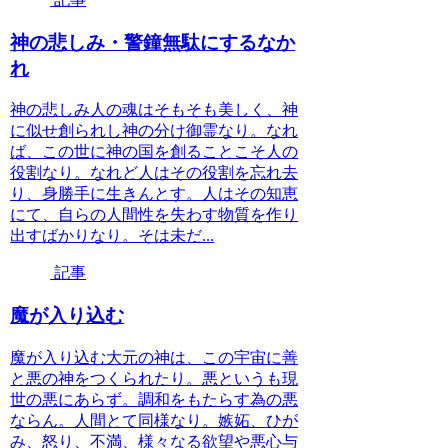
神の悲しみ・警鐘無駄にするなか
れ
神の悲しみ人の魂はそもそも美しく、神
に似せ創られし神の分け御霊なり。なれ
ば、この世に神の国を創ることこそ人の
役割なり。なれど人はその役割を忘れ去
り、身勝手に生きんとす。人はその知恵
にて、自らの人間性を失わす物質を作り
出すばかりなり。そは未だ...
記事
魔が入り込む
魔が入り込む大元の神は、この宇宙に善
と悪の神をつくられたり。悪というも現
世の悪にあらず。調和をもたらす為の悪
ならん。人間とて同様なり。嫉妬、ひが
み、怒り、不満、様々なる欲望や悪心与