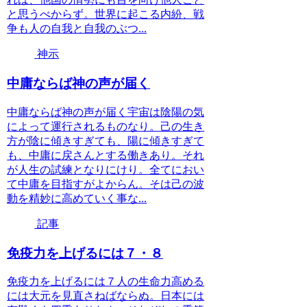
と思うべからず。世界に起こる内紛、戦
争も人の自我と自我のぶつ...
神示
中庸ならば神の声が届く
中庸ならば神の声が届く宇宙は陰陽の気
によって運行されるものなり。己の生き
方が陰に傾きすぎても、陽に傾きすぎて
も、中庸に戻さんとする働きあり。それ
が人生の試練となりにけり。全てにおい
て中庸を目指すがよからん。そは己の波
動を精妙に高めていく事な...
記事
免疫力を上げるには７・８
免疫力を上げるには７人の生命力高める
には大元を見直さねばならぬ。日本には