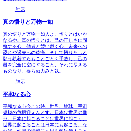
神示
真の悟りと万物一如
真の悟りと万物一如人よ。悟りとはいか
なるや。真の悟りとは、己の正しさに固
執する心、他者と競い裁く心、未来への
恐れや過去への後悔、そして悟りたしと
願う執着すらもことごとく手放し、己の
器を完全に空にすること、それに尽きる
ものなり。要らぬ力みと執...
神示
平和なる心
平和なる心今この時、世界、地球、宇宙
規模の危機迎えんとす。日本は世界の雛
形。日本に起こることは世界に起こり、
世界に起こることは日本にも起こる。な
れば、他国の情勢にも目を向け他人ごと