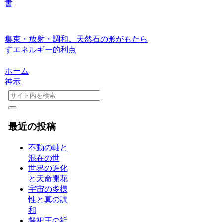
書
集束・放射・調和。天然石の形がもたら
すエネルギー的利点
ホーム
神示
最近の投稿
不動の軸と
混在の世
世界の進化
と天命開花
宇宙の多様
性と真の調
和
祭祀王の祈