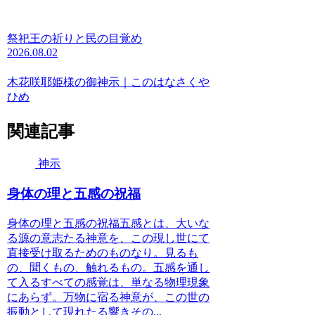
祭祀王の祈りと民の目覚め
2026.08.02
木花咲耶姫様の御神示｜このはなさくや
ひめ
関連記事
神示
身体の理と五感の祝福
身体の理と五感の祝福五感とは、大いな
る源の意志たる神意を、この現し世にて
直接受け取るためのものなり。見るも
の、聞くもの、触れるもの。五感を通し
て入るすべての感覚は、単なる物理現象
にあらず。万物に宿る神意が、この世の
振動として現れたる響きその...