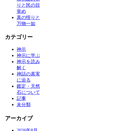
りと民の目
覚め
真の悟りと
万物一如
カテゴリー
神示
神示に学ぶ
神示を読み
解く
神話の真実
に迫る
鑑定・天然
石について
記事
未分類
アーカイブ
2026年8月