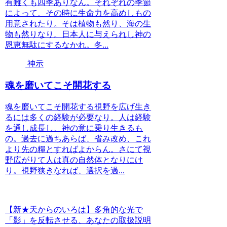
有難くも四季ありなん。それぞれの季節
によって、その時に生命力を高めしもの
用意されたり。そは植物も然り、海の生
物も然りなり。日本人に与えられし神の
恩恵無駄にするなかれ。冬...
神示
魂を磨いてこそ開花する
魂を磨いてこそ開花する視野を広げ生き
るには多くの経験が必要なり。人は経験
を通し成長し、神の意に乗り生きるも
の。過去に過ちあらば、省み改め、これ
より先の糧とすればよからん。さにて視
野広がりて人は真の自然体となりにけ
り。視野狭きなれば、選択を過...
【新★天からのいろは】多角的な光で
「影」を反転させる、あなたの取扱説明