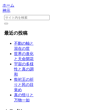
ホーム
神示
最近の投稿
不動の軸と
混在の世
世界の進化
と天命開花
宇宙の多様
性と真の調
和
祭祀王の祈
りと民の目
覚め
真の悟りと
万物一如