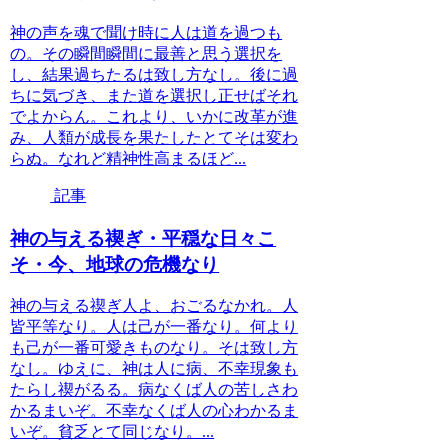
神の声を魂で聞け時に人は道を過つも
の。その瞬間瞬間に最善と思う選択を
し、結果過ちたるは致し方なし。後に過
ちに気づき、また道を選択し正せばそれ
でよからん。これより、いかに改革が進
み、人類が成長を果たしたとてそは変わ
らぬ。なれど精神性高まるほど...
記事
神の与える禊ぎ・平穏な日々こ
そ・今、地球の危機なり
神の与える禊ぎ人よ、おごるなかれ。人
皆平等なり。人は己が一番なり。何より
も己が一番可愛きものなり。そは致し方
なし。ゆえに、神は人に病、不幸現象も
たらし禊がるる。病なくば人の苦しさわ
かるまいぞ。不幸なくば人の心わかるま
いぞ。貧乏とて同じなり。...