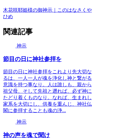
木花咲耶姫様の御神示｜このはなさくや
ひめ
関連記事
神示
節目の日に神社参拝を
節目の日に神社参拝をこれより先大切な
るは、一人一人が魂を浄化し神と繋がる
意識を持つ事なり。人は誰しも、親から
祖父母、そして先祖と遡れば、必ず神に
たどり着くものなり。なれば、生まれし
家系を大切にし、供養を重んじ、神社仏
閣に参拝することも魂の浄...
神示
神の声を魂で聞け