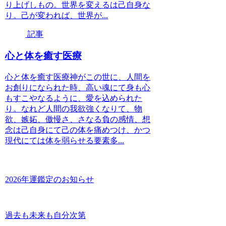
り上げしもの。世界を変えるは己自身な
り。己が変われば、世界が...
記事
心と体を癒す医療
心と体を癒す医療神がこの世に、人間を
お創りになられた時、高い魂にて身も心
もすこやなるように、愛を込められた
り。なれど人間の我欲強くなりて、物
欲、嫉妬、傲慢さ、さなる負の感情、想
念は己自身にて己の体を痛めつけ、かつ
現代にては体を弱らせる要素多...
2026年運鑑定のお知らせ
過去も未来も自分次第