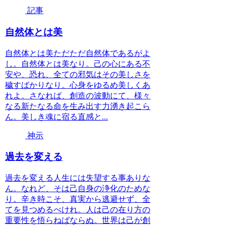
記事
自然体とは美
自然体とは美ただただ自然体であるがよ
し。自然体とは美なり。己の心にある不
安や、恐れ、全ての邪気はその美しさを
穢すばかりなり。心身をゆるめ美しくあ
れよ。さなれば、創造の波動にて、様々
なる新たなる命を生み出す力湧き起こら
ん。美しき魂に宿る直感と...
神示
過去を変える
過去を変える人生には失望する事ありな
ん。なれど、そは己自身の浄化のためな
り。辛き時こそ、真実から逃避せず、全
てを見つめるべけれ。人は己の在り方の
重要性を悟らねばならぬ。世界は己が創