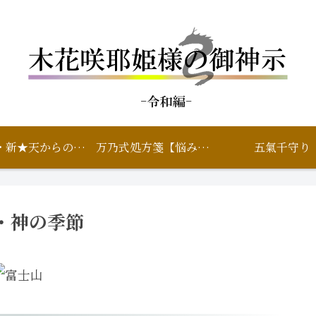
鑑定・新★天からのいろは
万乃式処方箋【悩み相談】
五氣千守り
・神の季節