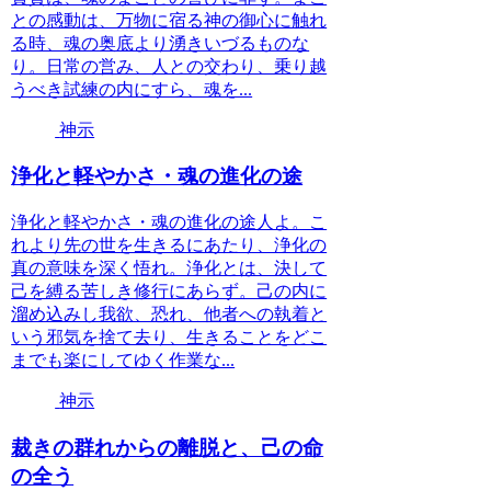
との感動は、万物に宿る神の御心に触れ
る時、魂の奥底より湧きいづるものな
り。日常の営み、人との交わり、乗り越
うべき試練の内にすら、魂を...
神示
浄化と軽やかさ・魂の進化の途
浄化と軽やかさ・魂の進化の途人よ。こ
れより先の世を生きるにあたり、浄化の
真の意味を深く悟れ。浄化とは、決して
己を縛る苦しき修行にあらず。己の内に
溜め込みし我欲、恐れ、他者への執着と
いう邪気を捨て去り、生きることをどこ
までも楽にしてゆく作業な...
神示
裁きの群れからの離脱と、己の命
の全う