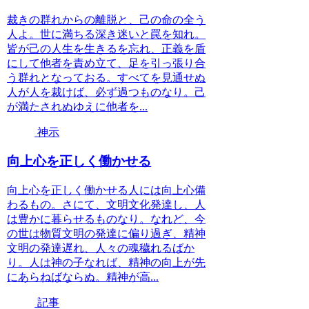
裁きの群れからの離脱と、己の命の全う
人よ。世に満ちる深き迷いと罠を知れ。
皆が己の人生を生きるを忘れ、正義を盾
にして他者を責め立て、足を引っ張り合
う群れとなっておる。すべてを見通せぬ
人が人を裁けば、必ず過つものなり。己
が満たされぬゆえに他者を...
神示
向上心を正しく働かせる
向上心を正しく働かせる人には向上心備
わるもの。さにて、文明文化発達し、人
は豊かに暮らせるものなり。なれど、今
の世は物質文明の発達に偏り過ぎ、精神
文明の発達遅れ、人々の魂穢れるばか
り。人は神の子なれば、精神の向上が先
にあらねばならぬ。精神が高...
記事