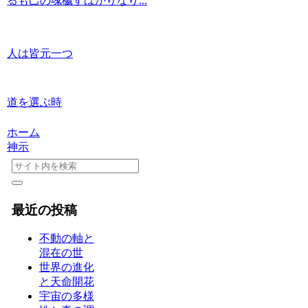
るも己の魂穢すばかりなり...
人は皆元一つ
道を選ぶ時
ホーム
神示
最近の投稿
不動の軸と
混在の世
世界の進化
と天命開花
宇宙の多様