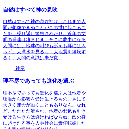
自然はすべて神の息吹
自然はすべて神の息吹神は、これまで人
間が想像できぬことがこの世に起こるこ
とを、繰り返し警告されたり。近年の文
明の発達は凄まじき。そこに夢中になる
人間には、地球の叫びも訴えも耳には入
らず。大洪水を見るも、大地震を経験す
るも、人間の意識は未だ変...
神示
理不尽であっても進化を選ぶ
理不尽であっても進化を選ぶ人は他者や
環境から影響を受け生きるもの。さにて
大きく運命が動くこともありなん。なれ
ど、ただただ流され、他者の邪気も引き
受ける生き方は避けねばならぬ。己の身
に起きたる事を人や社会に責任転嫁した