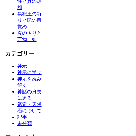
性と真の調
和
祭祀王の祈
りと民の目
覚め
真の悟りと
万物一如
カテゴリー
神示
神示に学ぶ
神示を読み
解く
神話の真実
に迫る
鑑定・天然
石について
記事
未分類