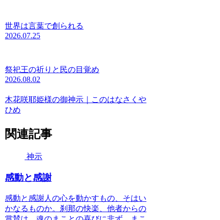
世界は言葉で創られる
2026.07.25
祭祀王の祈りと民の目覚め
2026.08.02
木花咲耶姫様の御神示｜このはなさくや
ひめ
関連記事
神示
感動と感謝
感動と感謝人の心を動かすもの、そはい
かなるものか。刹那の快楽、他者からの
賞賛は、魂のまことの喜びに非ず。まこ