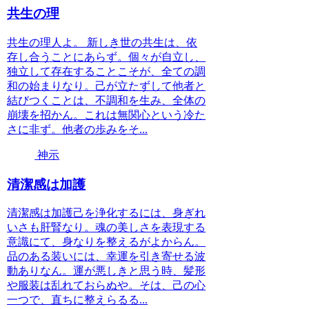
共生の理
共生の理人よ。 新しき世の共生は、依
存し合うことにあらず。個々が自立し、
独立して存在することこそが、全ての調
和の始まりなり。己が立たずして他者と
結びつくことは、不調和を生み、全体の
崩壊を招かん。これは無関心という冷た
さに非ず。他者の歩みをそ...
神示
清潔感は加護
清潔感は加護己を浄化するには、身ぎれ
いさも肝腎なり。魂の美しさを表現する
意識にて、身なりを整えるがよからん。
品のある装いには、幸運を引き寄せる波
動ありなん。運が悪しきと思う時、髪形
や服装は乱れておらぬや。そは、己の心
一つで、直ちに整えらるる...