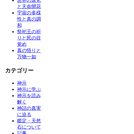
世界の進化
と天命開花
宇宙の多様
性と真の調
和
祭祀王の祈
りと民の目
覚め
真の悟りと
万物一如
カテゴリー
神示
神示に学ぶ
神示を読み
解く
神話の真実
に迫る
鑑定・天然
石について
記事