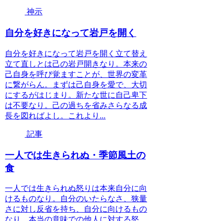
神示
自分を好きになって岩戸を開く
自分を好きになって岩戸を開く立て替え
立て直しとは己の岩戸開きなり。本来の
己自身を呼び覚ますことが、世界の変革
に繋がらん。まずは己自身を愛で、大切
にするがはじまり。新たな世に自己卑下
は不要なり。己の過ちを省みさらなる成
長を図ればよし。これより...
記事
一人では生きられぬ・季節風土の
食
一人では生きられぬ怒りは本来自分に向
けるものなり。自分のいたらなさ、狭量
さに対し反省を持ち、自分に向けるもの
なり。本当の意味での他人に対する怒