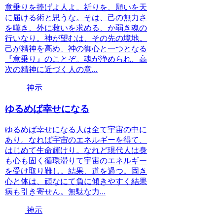
意乗りを捧げよ人よ。祈りを、願いを天
に届ける術と思うな。そは、己の無力さ
を嘆き、外に救いを求める、か弱き魂の
行いなり。神が望むは、その先の境地。
己が精神を高め、神の御心と一つとなる
『意乗り』のことぞ。魂が浄められ、高
次の精神に近づく人の意...
神示
ゆるめば幸せになる
ゆるめば幸せになる人は全て宇宙の中に
あり。なれば宇宙のエネルギーを得て、
はじめて生命輝けり。なれど現代人は身
も心も固く循環滞りて宇宙のエネルギー
を受け取り難し。結果、道を過つ。固き
心と体は、頑なにて負に傾きやすく結果
病も引き寄せん。無駄な力...
神示