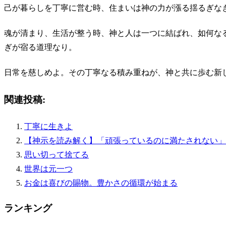
己が暮らしを丁寧に営む時、住まいは神の力が漲る揺るぎな
魂が清まり、生活が整う時、神と人は一つに結ばれ、如何な
ぎが宿る道理なり。
日常を慈しめよ。その丁寧なる積み重ねが、神と共に歩む新
関連投稿:
丁寧に生きよ
【神示を読み解く】「頑張っているのに満たされない」
思い切って捨てる
世界は元一つ
お金は喜びの賜物。豊かさの循環が始まる
ランキング