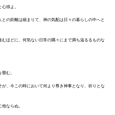
と心得よ。
人との距離は縮まりて、神の気配は日々の暮らしの中へと
進むほどに、何気ない日常の隅々にまで満ち溢るるものな
を畳む。
そが、今この時において何より尊き神事となり、祈りとな
に他ならぬ。