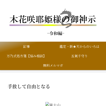
記事
鑑定・新★天からのいろは
万乃式処方箋【悩み相談】
五氣千守り
無料メルマガ
手放して自由となる