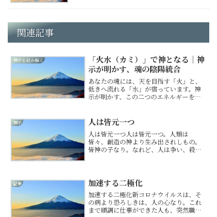
関連記事
「火水（カミ）」で神となる｜神
神示を読み解く
示が明かす、魂の陰陽統合
あなたの魂には、天を目指す「火」と、
低きへ流れる「水」が宿っています。神
示が明かす、この二つのエネルギーを統
合し、魂を神なる存在へと昇華させる方
法とは？日本古来の叡智「火水（カ
ミ）」の教えを解説。
人は皆元一つ
神示
人は皆元一つ人は皆元一つ。人類は
皆々、創造の神より生み出されしもの。
皆神の子なり。なれど、人は争い、殺し
合う事すらありなん。元一つの人間が傷
つけ合い、殺し合うは、己を傷つけ殺す
も同じこと。立て替え立て直しは、人を
助け生かし合う世界への変革な...
加速する二極化
記事
加速する二極化新コロナウイルスは、そ
の病より恐ろしきは、人の心なり。これ
まで順調に仕事ができた人も、突然職を