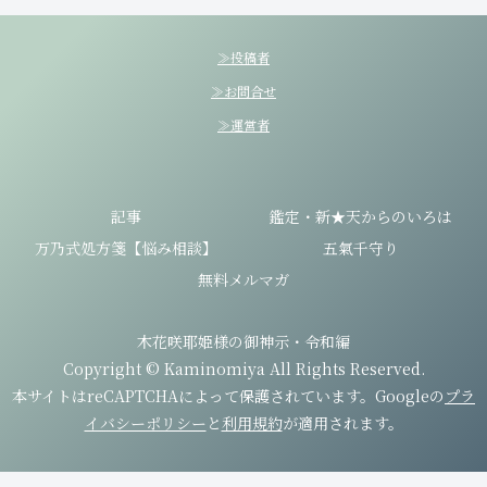
≫投稿者
≫お問合せ
≫運営者
記事
鑑定・新★天からのいろは
万乃式処方箋【悩み相談】
五氣千守り
無料メルマガ
木花咲耶姫様の御神示・令和編
Copyright © Kaminomiya All Rights Reserved.
本サイトはreCAPTCHAによって保護されています。Googleの
プラ
イバシーポリシー
と
利用規約
が適用されます。