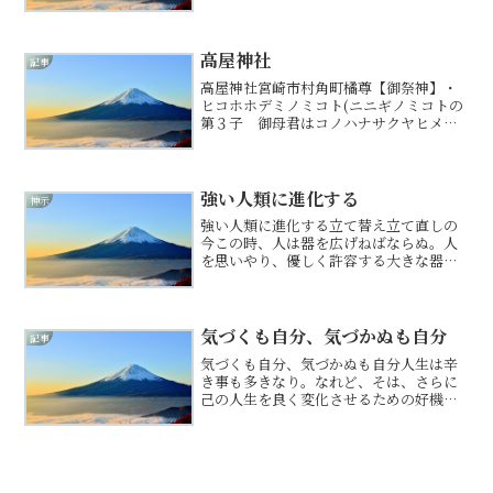
失いて、収入の道も閉ざさるる人々も多
く、さらに未来も見えずなり。これにて
さらに人々は二極化せんとす。こういう
時だからこそ人と人とが支...
高屋神社
記事
高屋神社宮崎市村角町橘尊【御祭神】・
ヒコホホデミノミコト(ニニギノミコトの
第３子 御母君はコノハナサクヤヒメノ
ミコト）・トヨタマヒメノミコト(御
后）・景行天皇(第１２代天皇）12代天皇
の景行天皇が自ら熊襲平定のため九州に
下られた、御親征のと...
強い人類に進化する
神示
強い人類に進化する立て替え立て直しの
今この時、人は器を広げねばならぬ。人
を思いやり、優しく許容する大きな器へ
と己を育てよ。人同士が許し合い、認め
合えば争いなど起こらぬ。全ての人が放
つ気にて世界は創造され、知らぬ人同士
も助け合い生かさるるがこ...
気づくも自分、気づかぬも自分
記事
気づくも自分、気づかぬも自分人生は辛
き事も多きなり。なれど、そは、さらに
己の人生を良く変化させるための好機で
もありなん。起こる事から目を逸らさず
見つめらば、いかに己を変化させるべき
や、必ず答え示されん。己ばかりなぜに
苦しきと思うは間違いなり...