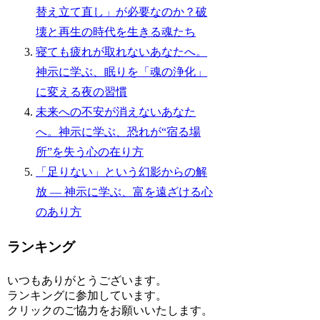
替え立て直し」が必要なのか？破
壊と再生の時代を生きる魂たち
寝ても疲れが取れないあなたへ。
神示に学ぶ、眠りを「魂の浄化」
に変える夜の習慣
未来への不安が消えないあなた
へ。神示に学ぶ、恐れが“宿る場
所”を失う心の在り方
「足りない」という幻影からの解
放 — 神示に学ぶ、富を遠ざける心
のあり方
ランキング
いつもありがとうございます。
ランキングに参加しています。
クリックのご協力をお願いいたします。