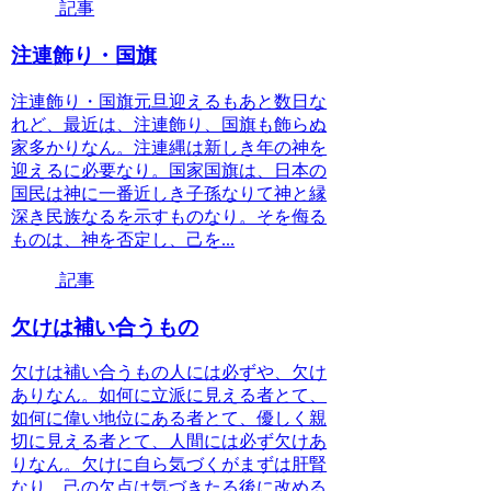
記事
注連飾り・国旗
注連飾り・国旗元旦迎えるもあと数日な
れど、最近は、注連飾り、国旗も飾らぬ
家多かりなん。注連縄は新しき年の神を
迎えるに必要なり。国家国旗は、日本の
国民は神に一番近しき子孫なりて神と縁
深き民族なるを示すものなり。そを侮る
ものは、神を否定し、己を...
記事
欠けは補い合うもの
欠けは補い合うもの人には必ずや、欠け
ありなん。如何に立派に見える者とて、
如何に偉い地位にある者とて、優しく親
切に見える者とて、人間には必ず欠けあ
りなん。欠けに自ら気づくがまずは肝腎
なり。己の欠点は気づきたる後に改める