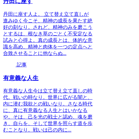
丹田に座す
丹田に座す人よ。 立て替え立て直しが
進みゆく今こそ、精神の成長を果たす絶
好の刻なり。されど、精神のみを磨こう
とするは、根なき草のごとく不安定なる
試みと心得よ。真の成長とは、体的な意
識を高め、精神と肉体を一つの定点へと
合致させることに他ならぬ...
記事
有意義な人生
有意義な人生今は立て替え立て直しの時
代。戦いの時なり。世界に広がる闇と、
内に潜む我欲との戦いなり。さなる時代
に、真に有意義なる人生とはいかなる
や。そは、己を光の戦士と認め、魂を磨
き、自らを、そして世界を照らす道を歩
むことなり。戦いは己の内に...