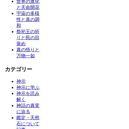
世界の進化
と天命開花
宇宙の多様
性と真の調
和
祭祀王の祈
りと民の目
覚め
真の悟りと
万物一如
カテゴリー
神示
神示に学ぶ
神示を読み
解く
神話の真実
に迫る
鑑定・天然
石について