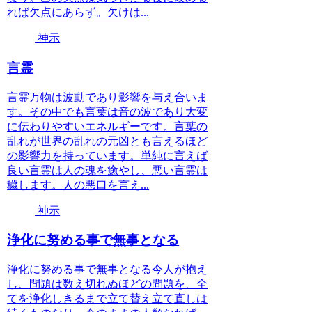
れば欠点にあらず。欠けは...
神示
言霊
言霊万物は波動であり影響を与え合いま
す。その中でも言葉は音の波であり大変
に伝わりやすいエネルギーです。言葉の
乱れが世界の乱れの元凶とも言えるほど
の影響力を持っています。単純に言えば
良い言霊は人の魂を癒やし、悪い言霊は
穢します。人の悪口を言え...
神示
浄化に努める事で無事となる
浄化に努める事で無事となる今人が抱え
し、問題は数え切れぬほどの問題を、全
てを浄化しきるまで立て替え立て直しは