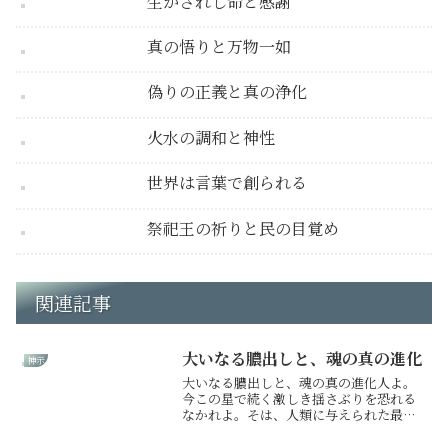
生かされし命と感謝
真の悟りと万物一如
偽りの正義と真の浄化
火水の調和と神性
世界は言葉で創られる
祭祀王の祈りと民の目覚め
関連記事
大いなる膿出しと、魂の真の進化
神示
大いなる膿出しと、魂の真の進化人よ。
今この星で続く激しき揺さぶりを恐れる
なかれよ。そは、人類に与えられた最後
の進化の時、大いなる立て替え立て直し
の業なり。世の底に澱みしすべての毒が