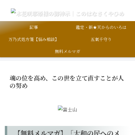
記事
鑑定・新★天からのいろは
万乃式処方箋【悩み相談】
五氣千守り
無料メルマガ
魂の位を高め、この世を立て直すことが人
の努め
【無料メルマガ】「大和の民へのメ