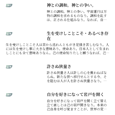
完全に浄化されるまで、この痛みを伴う
神との調和。神との争い。
神示
膿出しは決して止まらぬ。...
神との調和。神との争い。宇宙運行は万
物の調和を求めるものなり。調和を乱す
は、正される仕組みなり。なれば、自ら
調和せんとするが何より楽な生き方なら
ん。不調和なる在り方は己を苦しめるば
かりなり。全ては巡る輪の中にありな
生を受けしことこそ・あるべき存
記事
ん。なればこの世の全て神と...
在
生を受けしことこそ人は苦から逃れんともがき足掻き苦しむなり。人
には生を受けし事に大きな意味あり。使命あり。日本人として生まれ
しことにも全て意味ありなん。己の使命知りたしと願うなれば、己
の内なる神に問いかけるがよけれ。生を受けし意味を考えぬゆ...
許さぬ狭量さ
記事
許さぬ狭量さ人は許しの心を養わねばな
らぬ。新たな世へ移行せんとする今、そ
を阻むは人が人を許さぬ狭量さなり。許
さぬ心は己の気をせき止め、宇宙との同
調を妨げん。今は地球の危機の時。人類
の危機の時。人同士が争いあっている暇
自分を好きになって岩戸を開く
神示
など無し。人は誰でも過ち...
自分を好きになって岩戸を開く立て替え
立て直しとは己の岩戸開きなり。本来の
己自身を呼び覚ますことが、世界の変革
に繋がらん。まずは己自身を愛で、大切