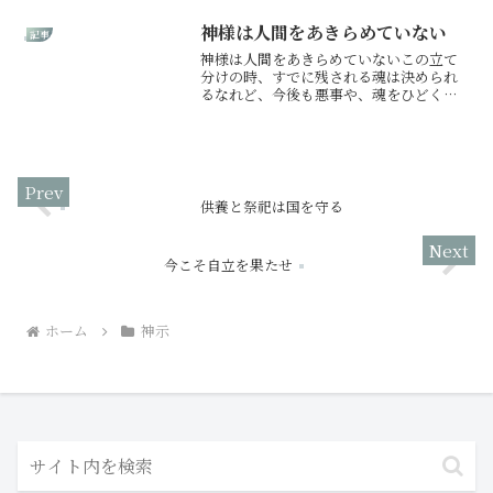
にするがはじまり。新たな世に自己卑下
は不要なり。己の過ちを省みさらなる成
神様は人間をあきらめていない
記事
長を図ればよし。これより...
神様は人間をあきらめていないこの立て
分けの時、すでに残される魂は決められ
るなれど、今後も悪事や、魂をひどく曇
らせらば、その限りにあらず。逆に今選
ばれぬ魂も希望はありなん。あきらめ
ず、己の行動をよくよく見直し、心から
神に懺悔すべきは懺悔すべし...
供養と祭祀は国を守る
今こそ自立を果たせ
ホーム
神示