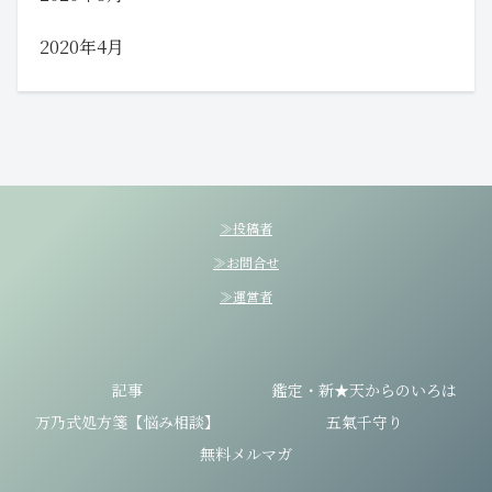
2020年4月
≫投稿者
≫お問合せ
≫運営者
記事
鑑定・新★天からのいろは
万乃式処方箋【悩み相談】
五氣千守り
無料メルマガ