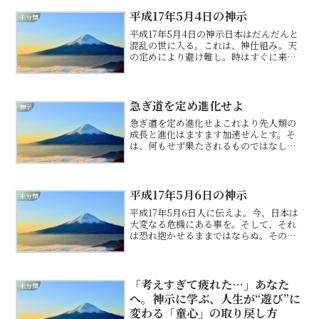
となり。古き世において、人は外側の出
来事に一喜一憂し、感情の振り子を激し
平成17年5月4日の神示
未分類
く揺らして生きることを、...
平成17年5月4日の神示日本はだんだんと
混乱の世に入る。これは、神仕組み。天
の定めにより避け難し。時はすぐに来た
り。それでも、まだ自分の身には振りか
からぬとのん気に構える国民大勢いるな
り。賢き者は神の声を直接聞かずとも、
これは大変な事だと準...
急ぎ道を定め進化せよ
神示
急ぎ道を定め進化せよこれより先人類の
成長と進化はますます加速せんとす。そ
は、何もせず果たされるものではなし。
自ら、意識を改め行動を改めた者のみが
進化し、新たなる世界へ進まん。二極化
が明確となり、二つの人類が別の道に歩
むこととならん。なれば、...
平成17年5月6日の神示
未分類
平成17年5月6日人に伝えよ。今、日本は
大変なる危機にある事を。そして、それ
は恐れ抱かせるままではならぬ。その為
にはどうしたらよいかを問いていかれ
よ。一つに、その方法は神社に参る事。
神社に足を何度も運べば、その清清しさ
に気づき、そして、気づ...
「考えすぎて疲れた…」あなた
未分類
へ。神示に学ぶ、人生が“遊び”に
変わる「童心」の取り戻し方