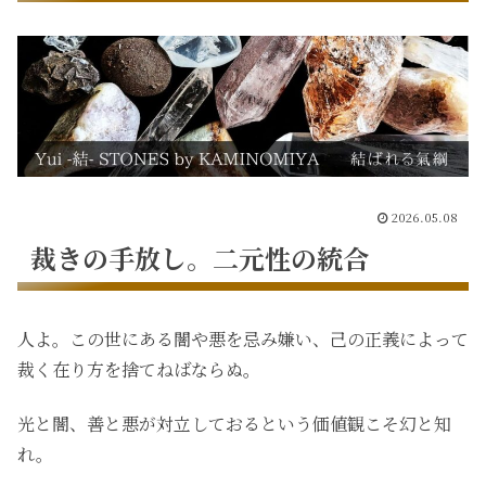
2026.05.08
裁きの手放し。
二元性の統合
人よ。この世にある闇や悪を忌み嫌い、己の正義によって
裁く在り方を捨てねばならぬ。
光と闇、善と悪が対立しておるという価値観こそ幻と知
れ。