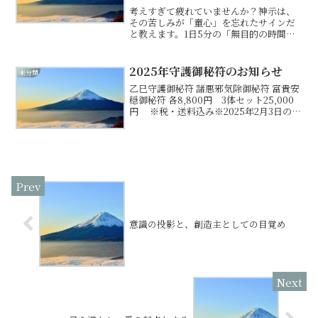
考えすぎて疲れていませんか？神示は、
その苦しみが「童心」を忘れたサインだ
と教えます。1日5分の「無目的の時間」
で頭を空にし、人生を“苦行”から“遊び”に
変える、魂の休息法とは。
2025年守護御秘符のお知らせ
未分類
乙巳守護御秘符 諸悪邪気除御秘符 富貴安
穏御秘符 各8,800円 3体セット25,000
円 ※税・送料込み※2025年2月3日の立
春から2026年の2月3日の節分までのお守
りです。2025年の守護となる3体の護符
2025年も1年間を守護す...
意識の投影と、創造主としての目覚め