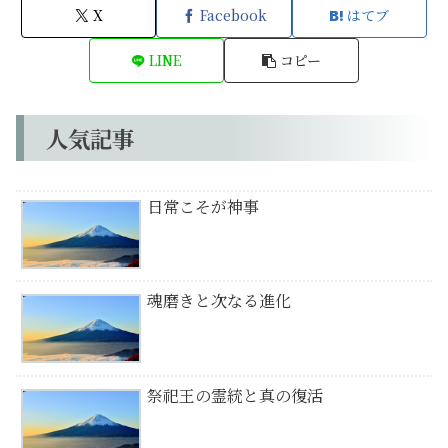
X
Facebook
はてブ
LINE
コピー
人気記事
日常こそが神事
魂磨きと次なる進化
祭祀王の霊統と真の復活