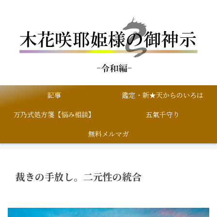
記事
鑑定・新★天からのいろは
万乃式処方箋【悩み相談】
五氣千守り
無料メルマガ
裁きの手放し。二元性の統合