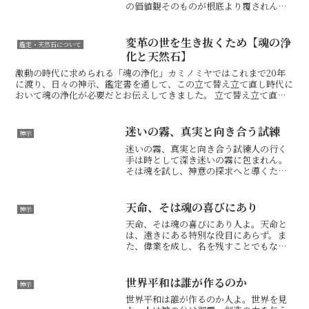
の価値観そのものが根底より覆されんと
する、大転換の時を迎えたるなり。物質
を至上とし、我欲を肥大させてきた古き
世の仕組みは、もはや限界にして、崩壊
変革の世を生き抜くため【魂の浄
鑑定・天然石について
の途にあることを悟るべし...
化と天然石】
激動の時代に求められる「魂の浄化」カミノミヤではこれまで20年
に渡り、日々の神示、鑑定書を通して、この立て替え立て直し時代に
おいて魂の浄化が必要だとお伝えしてきました。 立て替え立て直し
とは、古い価値観が崩れ、新しい世へ移行する激動の時代で...
迷いの霧、真実と向き合う試練
神示
迷いの霧、真実と向き合う試練人の行く
手は時として深き迷いの霧に包まれん。
そは魂を試し、神意の探求へと導くため
にあり。されど、人が真実から目を逸ら
し、困難より逃避せんとする時、その霧
は一層濃くなり、出口は見え難くなるも
天命、そは魂の喜びにあり
神示
のと知るべし。立て替え立...
天命、そは魂の喜びにあり人よ。天命と
は、遠きにある特別な役目にあらず。ま
た、偉業を成し、名を残すことでもな
し。そは、そなたの魂が、心の底から震
えるほどの、静かなる喜びにこそあるも
のなり。他者に褒められるからではな
世界平和は誰が作るのか
神示
く、富を得られるからでもなく...
世界平和は誰が作るのか人よ。世界を見