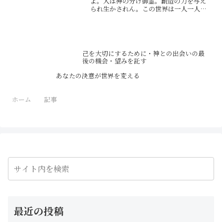
よ。人は神の分け御霊。創造の力を与え
られ生かされん。この世界は一人一人の
意識が集まりて形作りしものなり。なれ
ば、この世界は己が創り上げたるものと
自覚せねばならぬ。混沌とした世界の有
様を目にしたる時、人はそ...
己を大切にするために・神との出会いの最
後の機会・望みを託す
あなたの決意が世界を変える
ホーム
記事
最近の投稿