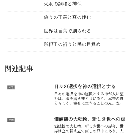
火水の調和と神性
偽りの正義と真の浄化
世界は言葉で創られる
祭祀王の祈りと民の目覚め
関連記事
日々の選択を神の選択とする
神示
日々の選択を神の選択とする神が人に望
むは、魂を磨き神と共にあり、本来の自
分らしく、幸せに生きることのみ。なれ
ど、人は神から離れ、魂を穢し、よざる
悩み、苦難を抱え、己を見失うばかりな
り。本来の己の姿は、魂を磨かねば表に
価値観の大転換、新しき世への扉
神示
は出ぬ。今全ての人に浄化...
価値観の大転換、新しき世への扉今、世
界は立て替え立て直しの只中にあり、人